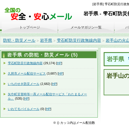
[岩手県] 雫石町防災行政無線内
岩手県 - 雫石町防
トップページ
メールマガジン一覧
バ
防犯・防災メール
岩手県
雫石町防災行政無線内容
岩手山の火山情報 
>
>
>
岩手県 の防犯・防災メール (5)
岩手県
雫石町防災行政無線内容
(29,174) [
HP
]
久慈市メール配信サービス
(3,687) [
HP
]
岩手山の火
いちのせき防災メール
(2,682) [
HP
]
矢巾町災害時等一斉メール配信サービス「わたまるメー
ル」
(535) [
HP
]
いわてモバイルメール
(0) [
HP
]
※ () カッコ内はメール配信数