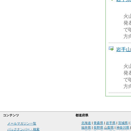
火
発
で
方
岩手山の
火
発
で
方
コンテンツ
都道府県
北海道
|
青森県
|
岩手県
|
宮城県
|
メールマガジン一覧
福井県
|
長野県
山梨県
|
神奈川県
バックナンバー・検索