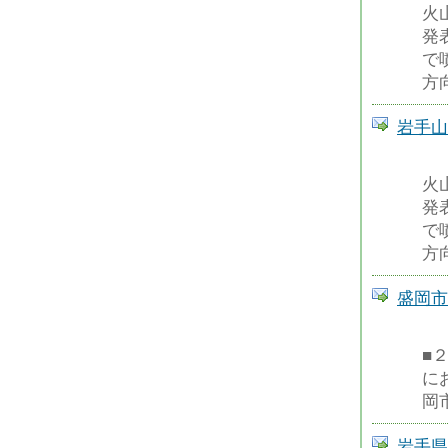
火
発
で
方
岩手山の
火
発
で
方
盛岡市火
■
に
岡
岩手県