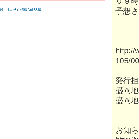
０９
予想
岩手山の火山情報 Vol.3380
http:/
105/0
発行担
盛岡地
盛岡地
お知ら