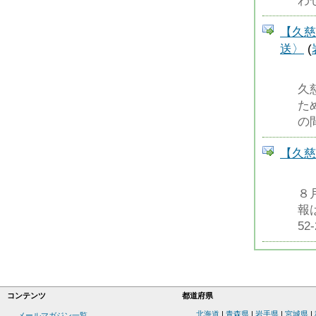
わ
【久慈
送〉
(
久
た
の
【久慈
８
報
52-
コンテンツ
都道府県
北海道
|
青森県
|
岩手県
|
宮城県
|
メールマガジン一覧