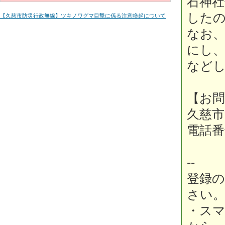
石神
した
【久慈市防災行政無線】ツキノワグマ目撃に係る注意喚起について
なお
にし
など
【お
久慈市
電話番号
--
登録
さい
・ス