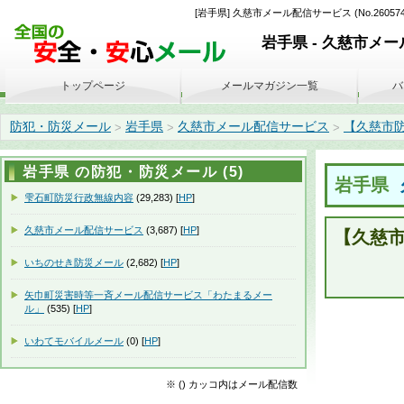
[岩手県] 久慈市メール配信サービス (No.2
岩手県 - 久慈市メ
トップページ
メールマガジン一覧
バ
防犯・防災メール
岩手県
久慈市メール配信サービス
【久慈市防災
>
>
>
岩手県 の防犯・防災メール (5)
岩手県
雫石町防災行政無線内容
(29,283) [
HP
]
久慈市メール配信サービス
(3,687) [
HP
]
【久慈
いちのせき防災メール
(2,682) [
HP
]
矢巾町災害時等一斉メール配信サービス「わたまるメー
ル」
(535) [
HP
]
いわてモバイルメール
(0) [
HP
]
※ () カッコ内はメール配信数