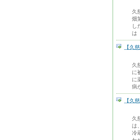
久
畑
し
は
【久慈
久
に
に
病
【久慈
久
は
冷