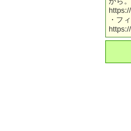
から
https:
・フ
https: