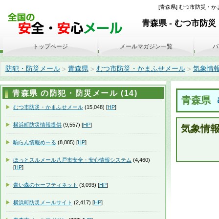
[青森県] むつ市防災・かまふせ
青森県 - むつ市防
トップページ
メールマガジン一覧
バ
防犯・防災メール
青森県
むつ市防災・かまふせメール
気象情報 06
>
>
>
青森県 の防犯・防災メール (14)
青森県
むつ市防災・かまふせメール
(15,048) [
HP
]
横浜町防災情報提供
(9,557) [
HP
]
気象情報 0
駒らん情報めーる
(8,885) [
HP
]
ほっとスルメール八戸市安全・安心情報システム
(4,460)
[
HP
]
青い森のセーフティネット
(3,093) [
HP
]
横浜町防災メールサイト
(2,417) [
HP
]