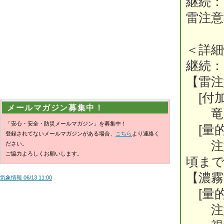
継続：
雷注意
＜詳細
継続：
【雷注
[付加
メールマガジン募集中！
竜巻
「安心・安全・防災メールマガジン」を募集中！
[量的
登録されてないメールマガジンがある場合、
こちら
より連絡く
注意
ださい。
ご協力よろしくお願いします。
頃ま
【濃霧
気象情報 06/13 11:00
[量的
注意