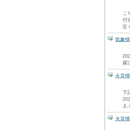
こ
付
近
気象情報 
2
霧注
火災情報 
下
2
まふ
火災情報 