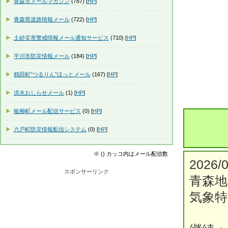
青森市メールマガジン
(787) [
HP
]
青森県道路情報メール
(722) [
HP
]
土砂災害警戒情報メール通知サービス
(710) [
HP
]
平川市防災情報メール
(184) [
HP
]
鶴田町"つるりん"ほっとメール
(167) [
HP
]
洪水おしらせメール
(1) [
HP
]
板柳町メール配信サービス
(0) [
HP
]
六戸町防災情報配信システム
(0) [
HP
]
※ () カッコ内はメール配信数
2026/0
スポンサーリンク
青森地
気象特