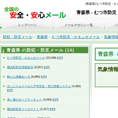
[青森県] むつ市防災・かまふせ
青森県 - むつ市防
トップページ
メールマガジン一覧
バ
防犯・防災メール
青森県
むつ市防災・かまふせメール
気象情報 05
>
>
>
青森県 の防犯・防災メール (14)
青森県
むつ市防災・かまふせメール
(15,048) [
HP
]
横浜町防災情報提供
(9,557) [
HP
]
気象情報 0
駒らん情報めーる
(8,885) [
HP
]
ほっとスルメール八戸市安全・安心情報システム
(4,460)
[
HP
]
青い森のセーフティネット
(3,093) [
HP
]
横浜町防災メールサイト
(2,417) [
HP
]