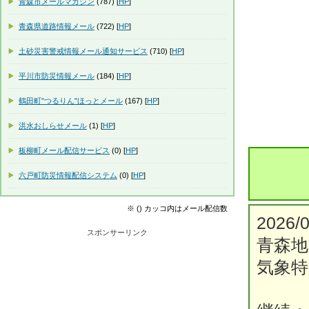
青森市メールマガジン
(787) [
HP
]
青森県道路情報メール
(722) [
HP
]
土砂災害警戒情報メール通知サービス
(710) [
HP
]
平川市防災情報メール
(184) [
HP
]
鶴田町"つるりん"ほっとメール
(167) [
HP
]
洪水おしらせメール
(1) [
HP
]
板柳町メール配信サービス
(0) [
HP
]
六戸町防災情報配信システム
(0) [
HP
]
※ () カッコ内はメール配信数
2026/0
スポンサーリンク
青森地
気象特