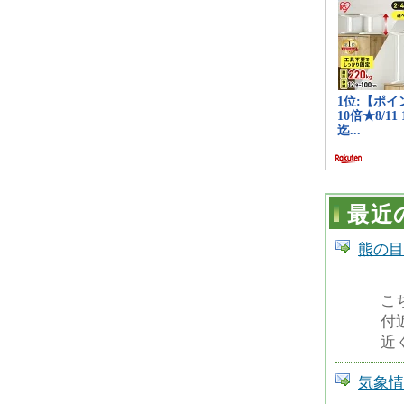
最近
熊の目撃
こ
付
近
気象情報 