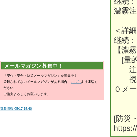
継続：
濃霧注
＜詳細
継続：
【濃霧
[量的
メールマガジン募集中！
注意
「安心・安全・防災メールマガジン」を募集中！
視程：
登録されてないメールマガジンがある場合、
こちら
より連絡く
０メー
ださい。
ご協力よろしくお願いします。
気象情報 05/17 15:40
[防災
https:/