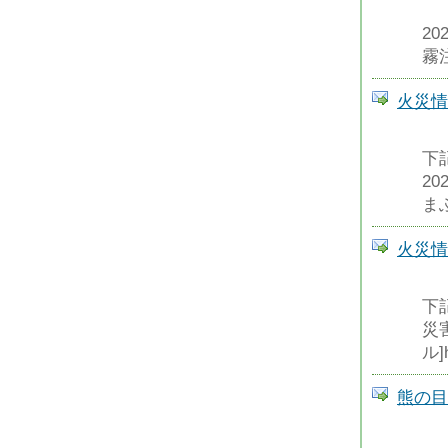
2
霧注
火災情報 
下
2
まふ
火災情報 
下
災
ル]h
熊の目撃