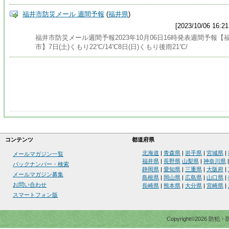
福井市防災メール 週間予報
(
福井県
)
[2023/10/06 16:21
福井市防災メール週間予報2023年10月06日16時発表週間予報【
市】7日(土)くもり22℃/14℃8日(日)くもり後雨21℃/
コンテンツ
都道府県
北海道
|
青森県
|
岩手県
|
宮城県
|
メールマガジン一覧
福井県
|
長野県
山梨県
|
神奈川県
バックナンバー・検索
静岡県
|
愛知県
|
三重県
|
大阪府
|
メールマガジン募集
島根県
|
岡山県
|
広島県
|
山口県
|
お問い合わせ
長崎県
|
熊本県
|
大分県
|
宮崎県
|
スマートフォン版
Copyright©2026 防犯・