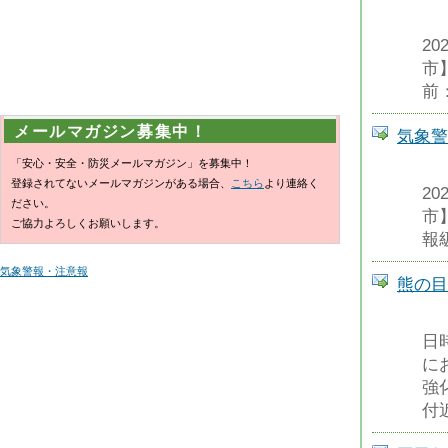
2
市
前
メールマガジン募集中！
気象警
「安心・安全・防災メールマガジン」を募集中！
登録されてないメールマガジンがある場合、
こちら
より連絡く
2
ださい。
市
ご協力よろしくお願いします。
報
気象警報・注意報
熊の目
日
に
強
付