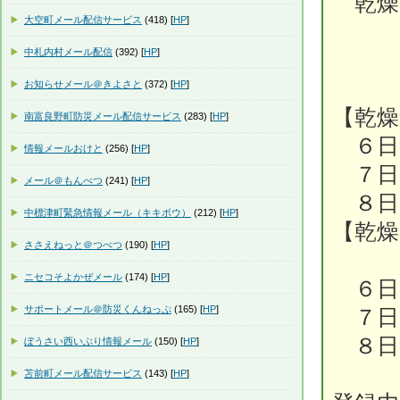
乾燥
大空町メール配信サービス
(418) [
HP
]
中札内村メール配信
(392) [
HP
]
お知らせメール＠きよさと
(372) [
HP
]
【乾燥
南富良野町防災メール配信サービス
(283) [
HP
]
６日
情報メールおけと
(256) [
HP
]
７日
メール＠もんべつ
(241) [
HP
]
８日
中標津町緊急情報メール（キキボウ）
(212) [
HP
]
【乾燥
ささえねっと＠つべつ
(190) [
HP
]
実
ニセコそよかぜメール
(174) [
HP
]
６日
サポートメール＠防災くんねっぷ
(165) [
HP
]
７日
８
ぼうさい西いぶり情報メール
(150) [
HP
]
苫前町メール配信サービス
(143) [
HP
]