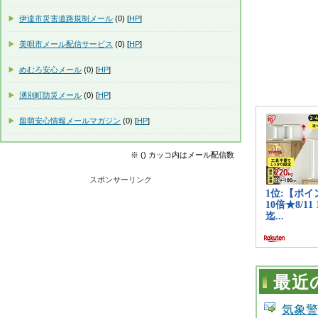
伊達市災害道路規制メール
(0) [
HP
]
美唄市メール配信サービス
(0) [
HP
]
めむろ安心メール
(0) [
HP
]
湧別町防災メール
(0) [
HP
]
留萌安心情報メールマガジン
(0) [
HP
]
※ () カッコ内はメール配信数
スポンサーリンク
最近
気象警