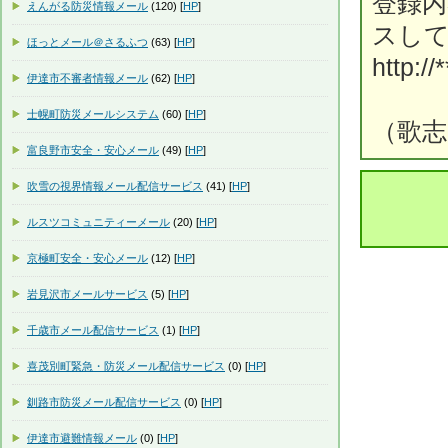
登録
えんがる防災情報メール
(120) [
HP
]
スし
ほっとメール＠さるふつ
(63) [
HP
]
http://*
伊達市不審者情報メール
(62) [
HP
]
士幌町防災メールシステム
(60) [
HP
]
（歌志
富良野市安全・安心メール
(49) [
HP
]
吹雪の視界情報メール配信サービス
(41) [
HP
]
ルスツコミュニティーメール
(20) [
HP
]
京極町安全・安心メール
(12) [
HP
]
岩見沢市メールサービス
(5) [
HP
]
千歳市メール配信サービス
(1) [
HP
]
喜茂別町緊急・防災メール配信サービス
(0) [
HP
]
釧路市防災メール配信サービス
(0) [
HP
]
伊達市避難情報メール
(0) [
HP
]