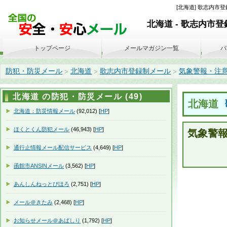
[北海道] 歌志内市登録
北海道 - 歌志内市
トップページ
メールマガジン一覧
バ
防犯・防災メール
北海道
歌志内市登録制メール
気象警報・注意報(2
>
>
>
北海道 の防犯・防災メール (49)
北海道
北海道：防災情報メール
(92,012) [
HP
]
ほくとくん防犯メール
(46,943) [
HP
]
気象警
通行止情報メール配信サービス
(4,649) [
HP
]
函館市ANSINメール
(3,562) [
HP
]
あんしんねっとびほろ
(2,751) [
HP
]
メール＠きたみ
(2,468) [
HP
]
お知らせメール＠あばしり
(1,792) [
HP
]