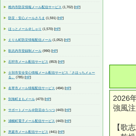
稚内市防災情報メール配信サービス
(1,702) [
HP
]
防災・安心メールさろま
(1,591) [
HP
]
ほっとメール＠しゃり
(1,570) [
HP
]
えりも町防災情報配信メール
(1,052) [
HP
]
歌志内市登録制メール
(990) [
HP
]
石狩市メール配信サービス
(853) [
HP
]
士別市安全安心情報メール配信サービス「さほっちメェー
る」
(785) [
HP
]
名寄市メール情報配信サービス
(494) [
HP
]
2026
別海町まもメール
(473) [
HP
]
強風
サポートメール＠防災ゆうべつ
(443) [
HP
]
浦幌町電子メール配信サービス
(443) [
HP
]
【歌志
恵庭市メール配信サービス
(441) [
HP
]