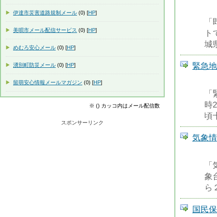
伊達市災害道路規制メール
(0) [
HP
]
「
美唄市メール配信サービス
(0) [
HP
]
ト
城
めむろ安心メール
(0) [
HP
]
緊急地
湧別町防災メール
(0) [
HP
]
留萌安心情報メールマガジン
(0) [
HP
]
「緊
時
※ () カッコ内はメール配信数
頃
スポンサーリンク
気象情
「
象
ら
国民保