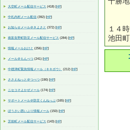
十勝地
大空町メール配信サービス
(418) [
HP
]
中札内村メール配信
(392) [
HP
]
１４時
お知らせメール＠きよさと
(372) [
HP
]
池田町
南富良野町防災メール配信サービス
(284) [
HP
]
情報メールおけと
(256) [
HP
]
メール＠もんべつ
(241) [
HP
]
中標津町緊急情報メール（キキボウ）
(212) [
HP
]
ささえねっと＠つべつ
(190) [
HP
]
ニセコそよかぜメール
(174) [
HP
]
サポートメール＠防災くんねっぷ
(165) [
HP
]
ぼうさい西いぶり情報メール
(150) [
HP
]
苫前町メール配信サービス
(143) [
HP
]