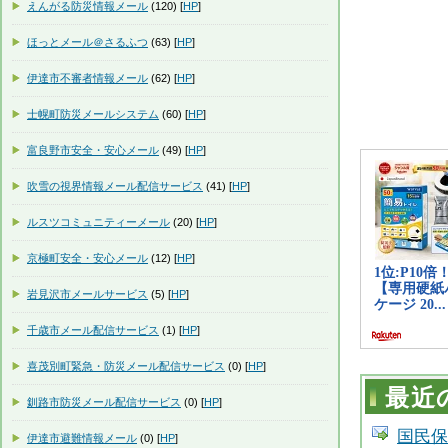
えんがる防災情報メール
(120) [
HP
]
ほっとメール＠さるふつ
(63) [
HP
]
伊達市不審者情報メール
(62) [
HP
]
士幌町防災メールシステム
(60) [
HP
]
富良野市安全・安心メール
(49) [
HP
]
吹雪の視界情報メール配信サービス
(41) [
HP
]
ルスツコミュニティーメール
(20) [
HP
]
京極町安全・安心メール
(12) [
HP
]
岩見沢市メールサービス
(5) [
HP
]
千歳市メール配信サービス
(1) [
HP
]
喜茂別町緊急・防災メール配信サービス
(0) [
HP
]
最近
釧路市防災メール配信サービス
(0) [
HP
]
国民保
伊達市避難情報メール
(0) [
HP
]