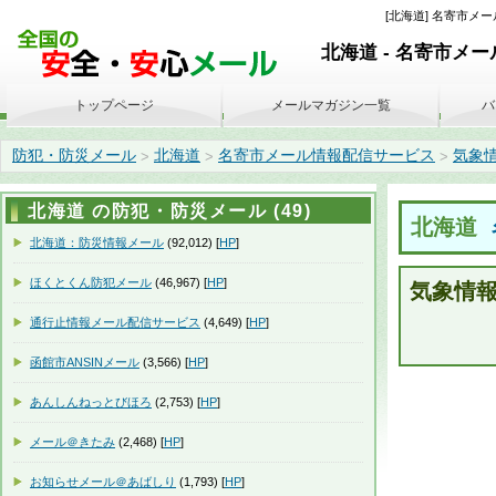
[北海道] 名寄市メール
北海道 - 名寄市メ
トップページ
メールマガジン一覧
バ
防犯・防災メール
北海道
名寄市メール情報配信サービス
気象情報
>
>
>
北海道 の防犯・防災メール (49)
北海道
北海道：防災情報メール
(92,012) [
HP
]
ほくとくん防犯メール
(46,967) [
HP
]
気象情
通行止情報メール配信サービス
(4,649) [
HP
]
函館市ANSINメール
(3,566) [
HP
]
あんしんねっとびほろ
(2,753) [
HP
]
メール＠きたみ
(2,468) [
HP
]
お知らせメール＠あばしり
(1,793) [
HP
]