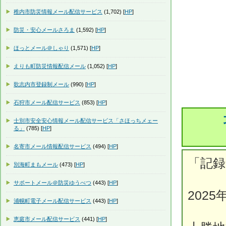
稚内市防災情報メール配信サービス
(1,702) [
HP
]
防災・安心メールさろま
(1,592) [
HP
]
ほっとメール＠しゃり
(1,571) [
HP
]
えりも町防災情報配信メール
(1,052) [
HP
]
歌志内市登録制メール
(990) [
HP
]
石狩市メール配信サービス
(853) [
HP
]
士別市安全安心情報メール配信サービス「さほっちメェー
る」
(785) [
HP
]
名寄市メール情報配信サービス
(494) [
HP
]
「記録
別海町まもメール
(473) [
HP
]
サポートメール＠防災ゆうべつ
(443) [
HP
]
2025
浦幌町電子メール配信サービス
(443) [
HP
]
恵庭市メール配信サービス
(441) [
HP
]