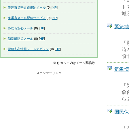
「
ト
伊達市災害道路規制メール
(0) [
HP
]
城
美唄市メール配信サービス
(0) [
HP
]
緊急地
めむろ安心メール
(0) [
HP
]
湧別町防災メール
(0) [
HP
]
「緊
時
留萌安心情報メールマガジン
(0) [
HP
]
頃
※ () カッコ内はメール配信数
気象情
スポンサーリンク
「
象
ら
国民保
「