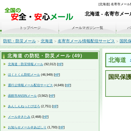
[北海道] 名寄市メール情
北海道 - 名寄市メ
トップページ
メールマガジン一覧
バ
防犯・防災メール
北海道
名寄市メール情報配信サービス
国民保護
>
>
>
北海道 の防犯・防災メール (49)
北海道
北海道：防災情報メール
(92,012) [
HP
]
ほくとくん防犯メール
(46,949) [
HP
]
国民保
通行止情報メール配信サービス
(4,649) [
HP
]
函館市ANSINメール
(3,562) [
HP
]
あんしんねっとびほろ
(2,751) [
HP
]
メール＠きたみ
(2,468) [
HP
]
お知らせメール＠あばしり
(1,793) [
HP
]