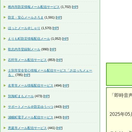
稚内市防災情報メール配信サービス
(1,702) [
HP
]
防災・安心メールさろま
(1,591) [
HP
]
ほっとメール＠しゃり
(1,570) [
HP
]
えりも町防災情報配信メール
(1,052) [
HP
]
歌志内市登録制メール
(990) [
HP
]
石狩市メール配信サービス
(853) [
HP
]
士別市安全安心情報メール配信サービス「さほっちメェー
る」
(785) [
HP
]
名寄市メール情報配信サービス
(494) [
HP
]
「即時音
別海町まもメール
(473) [
HP
]
サポートメール＠防災ゆうべつ
(443) [
HP
]
2025年0
浦幌町電子メール配信サービス
(443) [
HP
]
恵庭市メール配信サービス
(441) [
HP
]