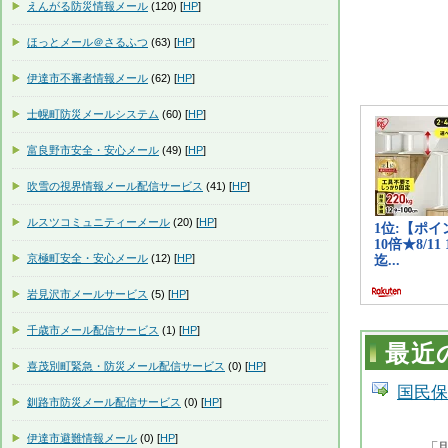
えんがる防災情報メール
(120) [
HP
]
ほっとメール＠さるふつ
(63) [
HP
]
伊達市不審者情報メール
(62) [
HP
]
士幌町防災メールシステム
(60) [
HP
]
富良野市安全・安心メール
(49) [
HP
]
吹雪の視界情報メール配信サービス
(41) [
HP
]
ルスツコミュニティーメール
(20) [
HP
]
京極町安全・安心メール
(12) [
HP
]
岩見沢市メールサービス
(5) [
HP
]
千歳市メール配信サービス
(1) [
HP
]
最近
喜茂別町緊急・防災メール配信サービス
(0) [
HP
]
国民保
釧路市防災メール配信サービス
(0) [
HP
]
伊達市避難情報メール
(0) [
HP
]