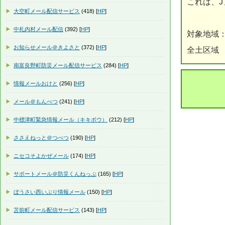
これは、
大空町メール配信サービス
(418) [
HP
]
中札内村メール配信
(392) [
HP
]
対象地域
お知らせメール＠きよさと
(372) [
HP
]
全土区域
南富良野町防災メール配信サービス
(284) [
HP
]
情報メールおけと
(256) [
HP
]
メール＠もんべつ
(241) [
HP
]
中標津町緊急情報メール（キキボウ）
(212) [
HP
]
ささえねっと＠つべつ
(190) [
HP
]
ニセコそよかぜメール
(174) [
HP
]
サポートメール＠防災くんねっぷ
(165) [
HP
]
ぼうさい西いぶり情報メール
(150) [
HP
]
苫前町メール配信サービス
(143) [
HP
]