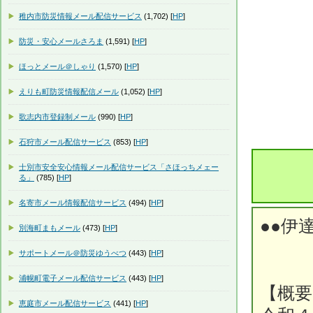
稚内市防災情報メール配信サービス
(1,702) [
HP
]
防災・安心メールさろま
(1,591) [
HP
]
ほっとメール＠しゃり
(1,570) [
HP
]
えりも町防災情報配信メール
(1,052) [
HP
]
歌志内市登録制メール
(990) [
HP
]
石狩市メール配信サービス
(853) [
HP
]
士別市安全安心情報メール配信サービス「さほっちメェー
る」
(785) [
HP
]
名寄市メール情報配信サービス
(494) [
HP
]
●●伊
別海町まもメール
(473) [
HP
]
サポートメール＠防災ゆうべつ
(443) [
HP
]
浦幌町電子メール配信サービス
(443) [
HP
]
【概要
恵庭市メール配信サービス
(441) [
HP
]