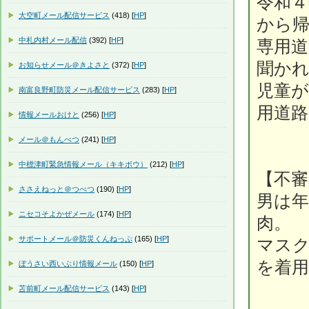
令和４
大空町メール配信サービス
(418) [
HP
]
から帰
中札内村メール配信
(392) [
HP
]
専用
聞か
お知らせメール＠きよさと
(372) [
HP
]
児童
南富良野町防災メール配信サービス
(283) [
HP
]
用道
情報メールおけと
(256) [
HP
]
メール＠もんべつ
(241) [
HP
]
中標津町緊急情報メール（キキボウ）
(212) [
HP
]
【不審
ささえねっと＠つべつ
(190) [
HP
]
男は年
ニセコそよかぜメール
(174) [
HP
]
肉。
サポートメール＠防災くんねっぷ
(165) [
HP
]
マス
を着用
ぼうさい西いぶり情報メール
(150) [
HP
]
苫前町メール配信サービス
(143) [
HP
]