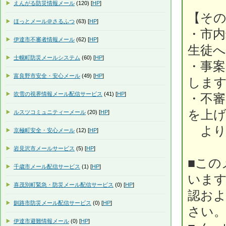
えんがる防災情報メール
(120) [
HP
]
【そ
ほっとメール＠さるふつ
(63) [
HP
]
・市内
伊達市不審者情報メール
(62) [
HP
]
生徒
士幌町防災メールシステム
(60) [
HP
]
・事案
富良野市安全・安心メール
(49) [
HP
]
しま
吹雪の視界情報メール配信サービス
(41) [
HP
]
・不
を上
ルスツコミュニティーメール
(20) [
HP
]
より
京極町安全・安心メール
(12) [
HP
]
岩見沢市メールサービス
(5) [
HP
]
■この
千歳市メール配信サービス
(1) [
HP
]
いま
喜茂別町緊急・防災メール配信サービス
(0) [
HP
]
認お
釧路市防災メール配信サービス
(0) [
HP
]
さい
伊達市避難情報メール
(0) [
HP
]