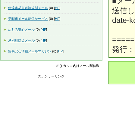
■メー
伊達市災害道路規制メール
(0) [
HP
]
送信
date-k
美唄市メール配信サービス
(0) [
HP
]
めむろ安心メール
(0) [
HP
]
=====
湧別町防災メール
(0) [
HP
]
発行：
留萌安心情報メールマガジン
(0) [
HP
]
※ () カッコ内はメール配信数
スポンサーリンク