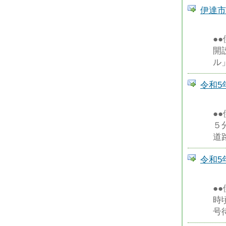
伊達市
●
開
ル
令和5
●
５
道
令和5
●
時
号