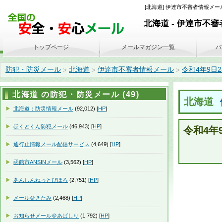
[北海道] 伊達市不審者情報メール 
北海道 - 伊達市不
トップページ
メールマガジン一覧
バ
防犯・防災メール
北海道
伊達市不審者情報メール
令和4年9日28
>
>
>
北海道 の防犯・防災メール (49)
北海道
北海道：防災情報メール
(92,012) [
HP
]
ほくとくん防犯メール
(46,943) [
HP
]
令和4年
通行止情報メール配信サービス
(4,649) [
HP
]
函館市ANSINメール
(3,562) [
HP
]
あんしんねっとびほろ
(2,751) [
HP
]
メール＠きたみ
(2,468) [
HP
]
お知らせメール＠あばしり
(1,792) [
HP
]