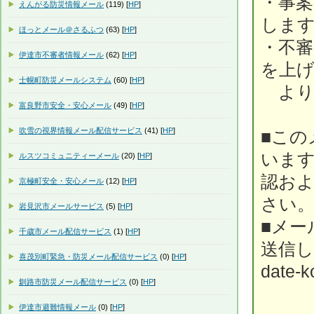
・事案
えんがる防災情報メール
(119) [
HP
]
しま
ほっとメール＠さるふつ
(63) [
HP
]
・不
伊達市不審者情報メール
(62) [
HP
]
を上
士幌町防災メールシステム
(60) [
HP
]
より
富良野市安全・安心メール
(49) [
HP
]
吹雪の視界情報メール配信サービス
(41) [
HP
]
■この
いま
ルスツコミュニティーメール
(20) [
HP
]
認お
京極町安全・安心メール
(12) [
HP
]
さい
岩見沢市メールサービス
(5) [
HP
]
■メー
千歳市メール配信サービス
(1) [
HP
]
送信
喜茂別町緊急・防災メール配信サービス
(0) [
HP
]
date-k
釧路市防災メール配信サービス
(0) [
HP
]
伊達市避難情報メール
(0) [
HP
]