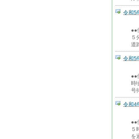
令和5
●
５
道
令和5
●
時
号
令和4
●
５
を