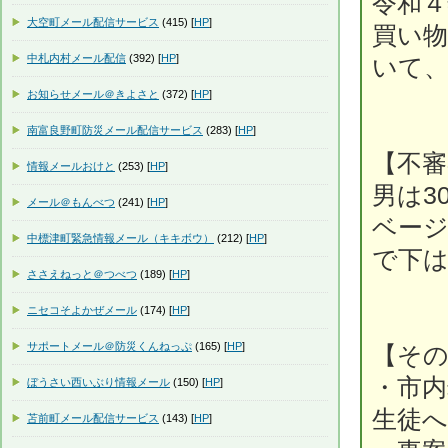
令和４
大空町メール配信サービス
(415) [
HP
]
買い物
中札内村メール配信
(392) [
HP
]
いて
お知らせメール＠きよさと
(372) [
HP
]
南富良野町防災メール配信サービス
(283) [
HP
]
【不審
情報メールおけと
(253) [
HP
]
男は3
メール＠もんべつ
(241) [
HP
]
ベー
中標津町緊急情報メール（キキボウ）
(212) [
HP
]
で下
ささえねっと＠つべつ
(189) [
HP
]
ニセコそよかぜメール
(174) [
HP
]
サポートメール＠防災くんねっぷ
(165) [
HP
]
【そ
・市内
ぼうさい西いぶり情報メール
(150) [
HP
]
生徒
苫前町メール配信サービス
(143) [
HP
]