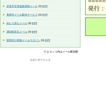
=====
伊達市災害道路規制メール
(0) [
HP
]
発行：
美唄市メール配信サービス
(0) [
HP
]
めむろ安心メール
(0) [
HP
]
湧別町防災メール
(0) [
HP
]
留萌安心情報メールマガジン
(0) [
HP
]
※ () カッコ内はメール配信数
スポンサーリンク