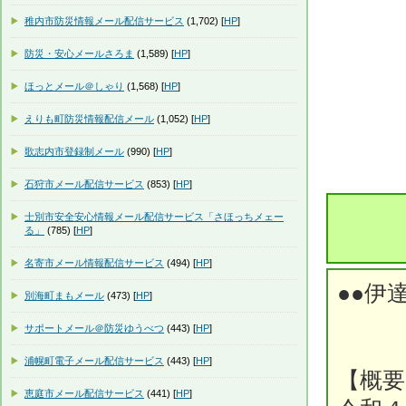
稚内市防災情報メール配信サービス
(1,702) [
HP
]
防災・安心メールさろま
(1,589) [
HP
]
ほっとメール＠しゃり
(1,568) [
HP
]
えりも町防災情報配信メール
(1,052) [
HP
]
歌志内市登録制メール
(990) [
HP
]
石狩市メール配信サービス
(853) [
HP
]
士別市安全安心情報メール配信サービス「さほっちメェー
る」
(785) [
HP
]
名寄市メール情報配信サービス
(494) [
HP
]
●●伊
別海町まもメール
(473) [
HP
]
サポートメール＠防災ゆうべつ
(443) [
HP
]
浦幌町電子メール配信サービス
(443) [
HP
]
【概要
恵庭市メール配信サービス
(441) [
HP
]