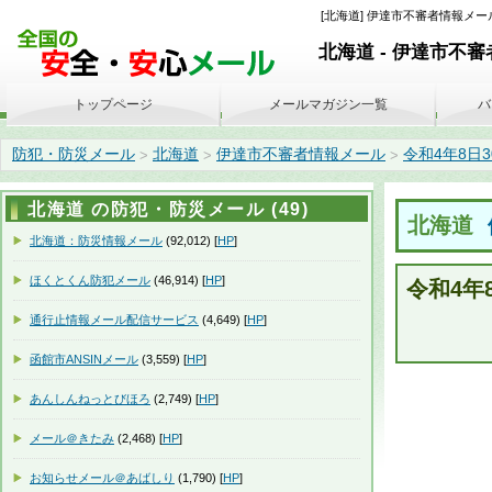
[北海道] 伊達市不審者情報メール 
北海道 - 伊達市不
トップページ
メールマガジン一覧
バ
防犯・防災メール
北海道
伊達市不審者情報メール
令和4年8日30
>
>
>
北海道 の防犯・防災メール (49)
北海道
北海道：防災情報メール
(92,012) [
HP
]
ほくとくん防犯メール
(46,914) [
HP
]
令和4年
通行止情報メール配信サービス
(4,649) [
HP
]
函館市ANSINメール
(3,559) [
HP
]
あんしんねっとびほろ
(2,749) [
HP
]
メール＠きたみ
(2,468) [
HP
]
お知らせメール＠あばしり
(1,790) [
HP
]