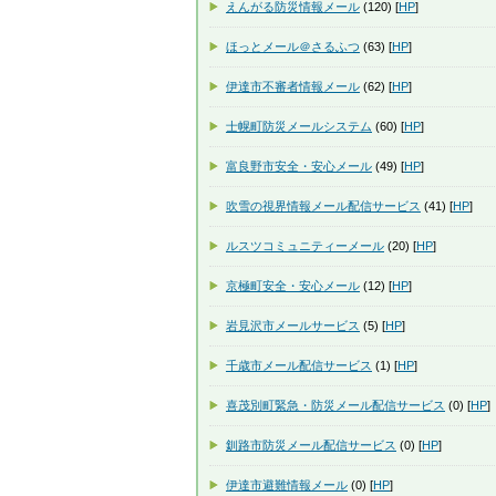
えんがる防災情報メール
(120) [
HP
]
ほっとメール＠さるふつ
(63) [
HP
]
伊達市不審者情報メール
(62) [
HP
]
士幌町防災メールシステム
(60) [
HP
]
富良野市安全・安心メール
(49) [
HP
]
吹雪の視界情報メール配信サービス
(41) [
HP
]
ルスツコミュニティーメール
(20) [
HP
]
京極町安全・安心メール
(12) [
HP
]
岩見沢市メールサービス
(5) [
HP
]
千歳市メール配信サービス
(1) [
HP
]
喜茂別町緊急・防災メール配信サービス
(0) [
HP
]
釧路市防災メール配信サービス
(0) [
HP
]
伊達市避難情報メール
(0) [
HP
]