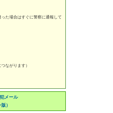
った場合はすぐに警察に通報して
につながります）
防犯メール
ン版）