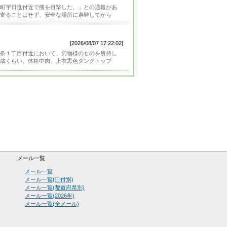
町字日進付近で熊を目撃した。」との通報があ
寄ることはせず、安全な場所に避難してから
[2026/08/07 17:22:02]
条１丁目付近において、刃物様のものを所持し
歳くらい、体格中肉、上衣黒色タンクトップ
メール一覧
メール一覧
メール一覧(日付別)
メール一覧(都道府県別)
メール一覧(2026年)
メール一覧(全メール)