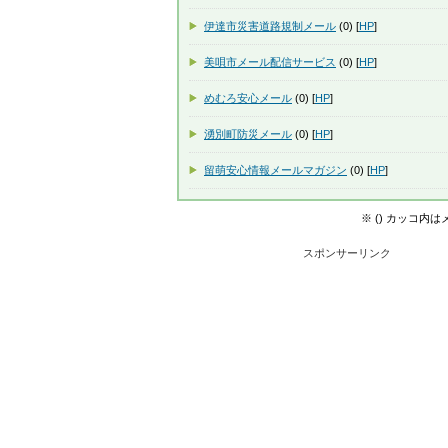
伊達市災害道路規制メール
(0) [
HP
]
美唄市メール配信サービス
(0) [
HP
]
めむろ安心メール
(0) [
HP
]
湧別町防災メール
(0) [
HP
]
留萌安心情報メールマガジン
(0) [
HP
]
※ () カッコ内
スポンサーリンク