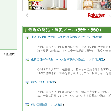
最近の防犯・防災メール(安全・安心)
上磯郡知内町字元町での熊の食害の発見について
(
北海道
)
令和８年８月６日午前８月50分頃、上磯郡知内町字元町に
跡を発見した際は、すぐに安全な場所に避難し、警察や自治
はメール配信数
投資名目のSNS型ロマンス詐欺事件の発生について
(
北海道
)
令和８年３月27日、被害者に「鈴木」を名乗る者からSNS
SNSに誘導され、連絡を取り続けたところ、投資サイトを
熊の出没！
(
北海道
)
令和８年８月７日午後４時25分頃、網走市字音根内におい
は、十分に注意してください。また、熊を目撃した際は、近
熊の目撃情報！！
(
北海道
)