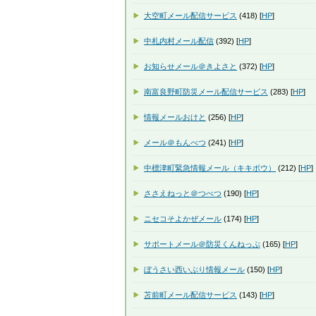
大空町メール配信サービス
(418) [
HP
]
中札内村メール配信
(392) [
HP
]
お知らせメール＠きよさと
(372) [
HP
]
南富良野町防災メール配信サービス
(283) [
HP
]
情報メールおけと
(256) [
HP
]
メール＠もんべつ
(241) [
HP
]
中標津町緊急情報メール（キキボウ）
(212) [
HP
]
ささえねっと＠つべつ
(190) [
HP
]
ニセコそよかぜメール
(174) [
HP
]
サポートメール＠防災くんねっぷ
(165) [
HP
]
ぼうさい西いぶり情報メール
(150) [
HP
]
苫前町メール配信サービス
(143) [
HP
]