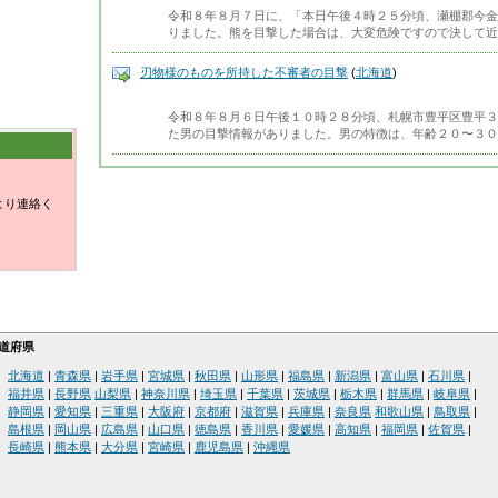
令和８年８月７日に、「本日午後４時２５分頃、瀬棚郡今金
りました。熊を目撃した場合は、大変危険ですので決して近
刃物様のものを所持した不審者の目撃
(
北海道
)
令和８年８月６日午後１０時２８分頃、札幌市豊平区豊平３
た男の目撃情報がありました。男の特徴は、年齢２０〜３０
より連絡く
道府県
北海道
|
青森県
|
岩手県
|
宮城県
|
秋田県
|
山形県
|
福島県
|
新潟県
|
富山県
|
石川県
|
福井県
|
長野県
山梨県
|
神奈川県
|
埼玉県
|
千葉県
|
茨城県
|
栃木県
|
群馬県
|
岐阜県
|
静岡県
|
愛知県
|
三重県
|
大阪府
|
京都府
|
滋賀県
|
兵庫県
|
奈良県
和歌山県
|
鳥取県
|
島根県
|
岡山県
|
広島県
|
山口県
|
徳島県
|
香川県
|
愛媛県
|
高知県
|
福岡県
|
佐賀県
|
長崎県
|
熊本県
|
大分県
|
宮崎県
|
鹿児島県
|
沖縄県