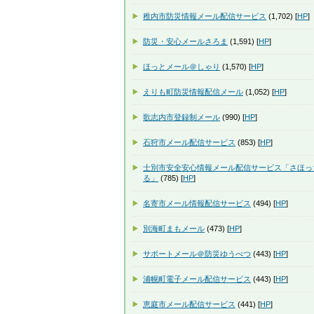
稚内市防災情報メール配信サービス
(1,702) [
HP
]
防災・安心メールさろま
(1,591) [
HP
]
ほっとメール＠しゃり
(1,570) [
HP
]
えりも町防災情報配信メール
(1,052) [
HP
]
歌志内市登録制メール
(990) [
HP
]
石狩市メール配信サービス
(853) [
HP
]
士別市安全安心情報メール配信サービス「さほっ
る」
(785) [
HP
]
名寄市メール情報配信サービス
(494) [
HP
]
別海町まもメール
(473) [
HP
]
サポートメール＠防災ゆうべつ
(443) [
HP
]
浦幌町電子メール配信サービス
(443) [
HP
]
恵庭市メール配信サービス
(441) [
HP
]