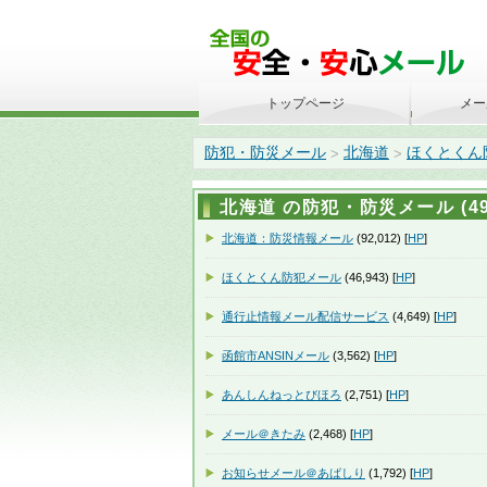
トップページ
メー
防犯・防災メール
北海道
ほくとくん
>
>
北海道 の防犯・防災メール (49
北海道：防災情報メール
(92,012) [
HP
]
ほくとくん防犯メール
(46,943) [
HP
]
通行止情報メール配信サービス
(4,649) [
HP
]
函館市ANSINメール
(3,562) [
HP
]
あんしんねっとびほろ
(2,751) [
HP
]
メール＠きたみ
(2,468) [
HP
]
お知らせメール＠あばしり
(1,792) [
HP
]