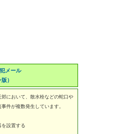
防犯メール
ン版）
郊において、散水栓などの蛇口や
盗事件が複数発生しています。
器を設置する