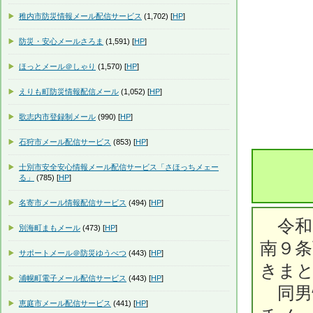
稚内市防災情報メール配信サービス
(1,702) [
HP
]
防災・安心メールさろま
(1,591) [
HP
]
ほっとメール＠しゃり
(1,570) [
HP
]
えりも町防災情報配信メール
(1,052) [
HP
]
歌志内市登録制メール
(990) [
HP
]
石狩市メール配信サービス
(853) [
HP
]
士別市安全安心情報メール配信サービス「さほっちメェー
る」
(785) [
HP
]
名寄市メール情報配信サービス
(494) [
HP
]
令和８
別海町まもメール
(473) [
HP
]
南９条
サポートメール＠防災ゆうべつ
(443) [
HP
]
きま
浦幌町電子メール配信サービス
(443) [
HP
]
同男性
恵庭市メール配信サービス
(441) [
HP
]