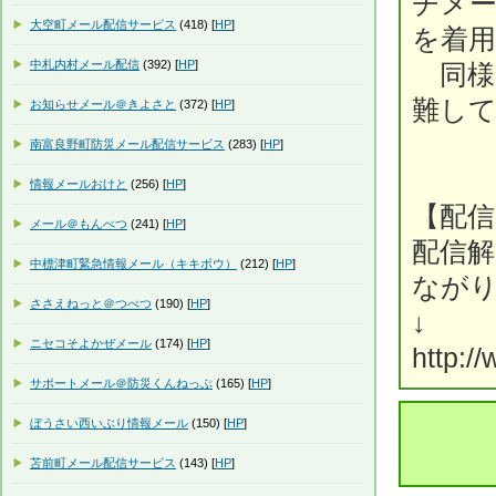
チメー
大空町メール配信サービス
(418) [
HP
]
を着
中札内村メール配信
(392) [
HP
]
同様
難して
お知らせメール＠きよさと
(372) [
HP
]
南富良野町防災メール配信サービス
(283) [
HP
]
情報メールおけと
(256) [
HP
]
【配信；
メール＠もんべつ
(241) [
HP
]
配信
中標津町緊急情報メール（キキボウ）
(212) [
HP
]
なが
ささえねっと＠つべつ
(190) [
HP
]
↓
ニセコそよかぜメール
(174) [
HP
]
http:/
サポートメール＠防災くんねっぷ
(165) [
HP
]
ぼうさい西いぶり情報メール
(150) [
HP
]
苫前町メール配信サービス
(143) [
HP
]