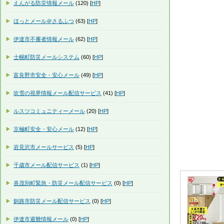
えんがる防災情報メール
(120) [
HP
]
ほっとメール＠さるふつ
(63) [
HP
]
伊達市不審者情報メール
(62) [
HP
]
士幌町防災メールシステム
(60) [
HP
]
富良野市安全・安心メール
(49) [
HP
]
吹雪の視界情報メール配信サービス
(41) [
HP
]
ルスツコミュニティーメール
(20) [
HP
]
京極町安全・安心メール
(12) [
HP
]
岩見沢市メールサービス
(5) [
HP
]
千歳市メール配信サービス
(1) [
HP
]
喜茂別町緊急・防災メール配信サービス
(0) [
HP
]
釧路市防災メール配信サービス
(0) [
HP
]
伊達市避難情報メール
(0) [
HP
]