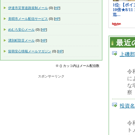
伊達市災害道路規制メール
(0) [
HP
]
美唄市メール配信サービス
(0) [
HP
]
めむろ安心メール
(0) [
HP
]
湧別町防災メール
(0) [
HP
]
最近
留萌安心情報メールマガジン
(0) [
HP
]
上磯郡
※ () カッコ内はメール配信数
令
スポンサーリンク
に
な
察
投資名
令
ト