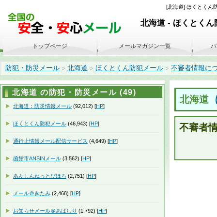
[北海道] ほくとくん防
北海道 - ほくとく
トップページ
メールマガジン一覧
バ
防犯・防災メール
北海道
ほくとくん防犯メール
不審者情報について(
>
>
>
北海道 の防犯・防災メール (49)
北海道
北海道：防災情報メール
(92,012) [
HP
]
ほくとくん防犯メール
(46,943) [
HP
]
不審者
通行止情報メール配信サービス
(4,649) [
HP
]
函館市ANSINメール
(3,562) [
HP
]
あんしんねっとびほろ
(2,751) [
HP
]
メール＠きたみ
(2,468) [
HP
]
お知らせメール＠あばしり
(1,792) [
HP
]