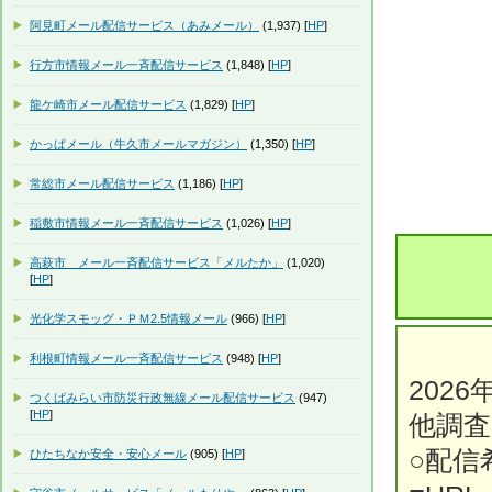
阿見町メール配信サービス（あみメール）
(1,937) [
HP
]
行方市情報メール一斉配信サービス
(1,848) [
HP
]
龍ケ崎市メール配信サービス
(1,829) [
HP
]
かっぱメール（牛久市メールマガジン）
(1,350) [
HP
]
常総市メール配信サービス
(1,186) [
HP
]
稲敷市情報メール一斉配信サービス
(1,026) [
HP
]
高萩市 メール一斉配信サービス「メルたか」
(1,020)
[
HP
]
光化学スモッグ・ＰＭ2.5情報メール
(966) [
HP
]
利根町情報メール一斉配信サービス
(948) [
HP
]
202
つくばみらい市防災行政無線メール配信サービス
(947)
[
HP
]
他調
○配信
ひたちなか安全・安心メール
(905) [
HP
]