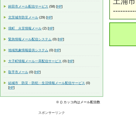
土浦市
鉾田市メール配信サービス
(58) [
HP
]
---------
北茨城市防災メール
(29) [
HP
]
境町 火災情報メール
(2) [
HP
]
緊急情報メール配信システム
(0) [
HP
]
地域気象情報提供システム
(0) [
HP
]
大子町情報メール一斉配信サービス
(0) [
HP
]
取手市メール
(0) [
HP
]
結城市 防災・防犯・生活情報メール配信サービス
(0)
[
HP
]
※ () カッコ内はメール配信数
スポンサーリンク