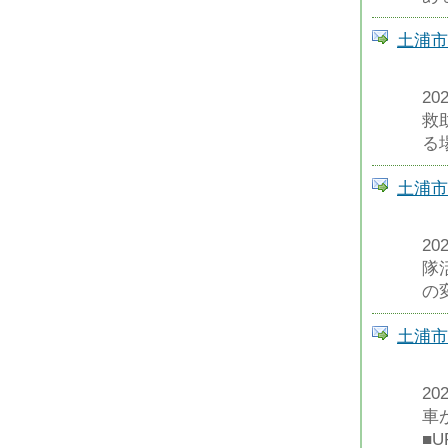
土浦市
2
救
る場
土浦市
2
隊
の変
土浦市
2
車
■UR