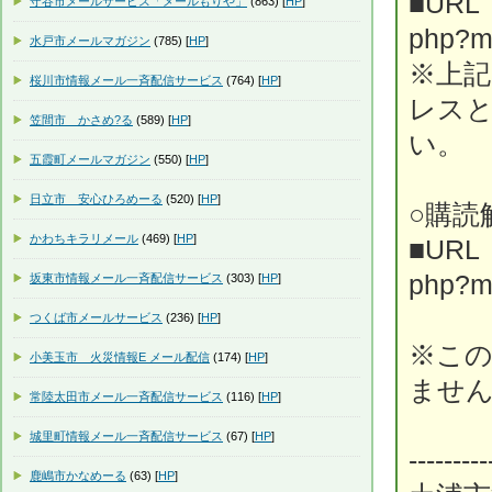
■URL：h
守谷市メールサービス「メールもりや」
(863) [
HP
]
php?m
水戸市メールマガジン
(785) [
HP
]
※上
桜川市情報メール一斉配信サービス
(764) [
HP
]
レス
笠間市 かさめ?る
(589) [
HP
]
い。
五霞町メールマガジン
(550) [
HP
]
日立市 安心ひろめーる
(520) [
HP
]
○購読
かわちキラリメール
(469) [
HP
]
■URL：h
php?m
坂東市情報メール一斉配信サービス
(303) [
HP
]
つくば市メールサービス
(236) [
HP
]
※こ
小美玉市 火災情報E メール配信
(174) [
HP
]
ませ
常陸太田市メール一斉配信サービス
(116) [
HP
]
城里町情報メール一斉配信サービス
(67) [
HP
]
---------
鹿嶋市かなめーる
(63) [
HP
]