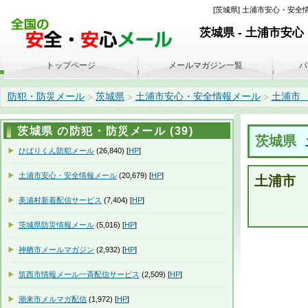
[茨城県] 土浦市安心・安全情
茨城県 - 土浦市安
トップページ
メールマガジン一覧
バ
防犯・防災メール
茨城県
土浦市安心・安全情報メール
土浦市 火
>
>
>
茨城県 の防犯・防災メール (39)
茨城県
ひばりくん防犯メール
(26,840) [
HP
]
土浦市安心・安全情報メール
(20,679) [
HP
]
土浦市
美浦村新着配信サービス
(7,404) [
HP
]
茨城県防災情報メール
(5,016) [
HP
]
神栖市メールマガジン
(2,932) [
HP
]
筑西市情報メール一斉配信サービス
(2,509) [
HP
]
潮来市メルマガ配信
(1,972) [
HP
]