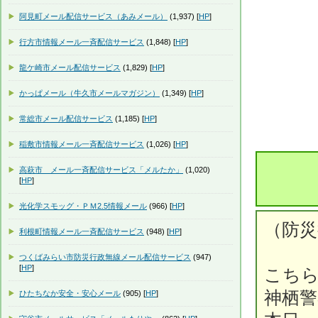
阿見町メール配信サービス（あみメール）
(1,937) [
HP
]
行方市情報メール一斉配信サービス
(1,848) [
HP
]
龍ケ崎市メール配信サービス
(1,829) [
HP
]
かっぱメール（牛久市メールマガジン）
(1,349) [
HP
]
常総市メール配信サービス
(1,185) [
HP
]
稲敷市情報メール一斉配信サービス
(1,026) [
HP
]
高萩市 メール一斉配信サービス「メルたか」
(1,020)
[
HP
]
光化学スモッグ・ＰＭ2.5情報メール
(966) [
HP
]
（防災
利根町情報メール一斉配信サービス
(948) [
HP
]
つくばみらい市防災行政無線メール配信サービス
(947)
[
HP
]
こち
神栖
ひたちなか安全・安心メール
(905) [
HP
]