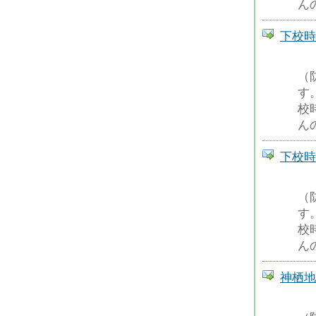
ん
下校時
（
す
校
ん
下校時
（
す
校
ん
神栖地