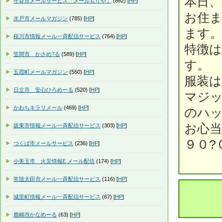
本日、
守谷市メールサービス「メールもりや」
(862) [
HP
]
お住
水戸市メールマガジン
(785) [
HP
]
ます
桜川市情報メール一斉配信サービス
(764) [
HP
]
特徴
笠間市 かさめ?る
(589) [
HP
]
す。
五霞町メールマガジン
(550) [
HP
]
服装
日立市 安心ひろめーる
(520) [
HP
]
マジ
かわちキラリメール
(469) [
HP
]
のハ
お心当
坂東市情報メール一斉配信サービス
(303) [
HP
]
９０?
つくば市メールサービス
(236) [
HP
]
小美玉市 火災情報E メール配信
(174) [
HP
]
常陸太田市メール一斉配信サービス
(116) [
HP
]
城里町情報メール一斉配信サービス
(67) [
HP
]
鹿嶋市かなめーる
(63) [
HP
]