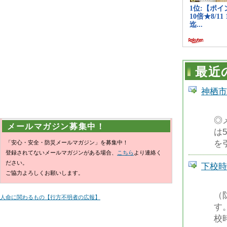
最近
神栖市
◎
メールマガジン募集中！
は
を
「安心・安全・防災メールマガジン」を募集中！
登録されてないメールマガジンがある場合、
こちら
より連絡く
ださい。
下校時
ご協力よろしくお願いします。
（
人命に関わるもの【行方不明者の広報】
す
校