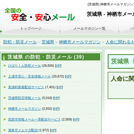
[茨城県] 神栖市メールマガジン 
茨城県 - 神栖市メ
トップページ
メールマガジン一覧
バ
防犯・防災メール
茨城県
神栖市メールマガジン
人命に関わるもの【
>
>
>
茨城県 の防犯・防災メール (39)
茨城県
ひばりくん防犯メール
(26,826) [
HP
]
土浦市安心・安全情報メール
(20,672) [
HP
]
人命に
美浦村新着配信サービス
(7,401) [
HP
]
茨城県防災情報メール
(5,016) [
HP
]
神栖市メールマガジン
(2,932) [
HP
]
筑西市情報メール一斉配信サービス
(2,509) [
HP
]
潮来市メルマガ配信
(1,972) [
HP
]