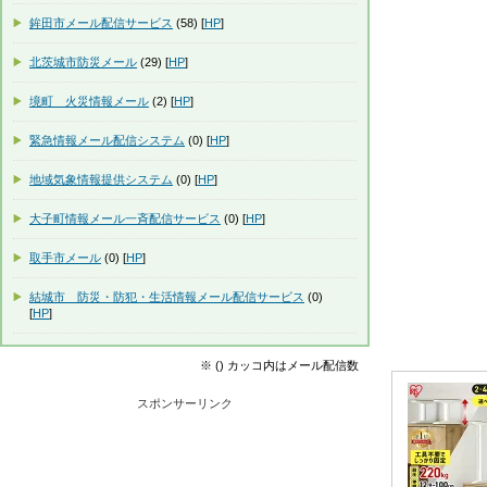
鉾田市メール配信サービス
(58) [
HP
]
北茨城市防災メール
(29) [
HP
]
境町 火災情報メール
(2) [
HP
]
緊急情報メール配信システム
(0) [
HP
]
地域気象情報提供システム
(0) [
HP
]
大子町情報メール一斉配信サービス
(0) [
HP
]
取手市メール
(0) [
HP
]
結城市 防災・防犯・生活情報メール配信サービス
(0)
[
HP
]
※ () カッコ内はメール配信数
スポンサーリンク