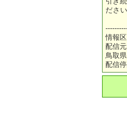
引き
ださ
---------
情報区
配信元
鳥取県倉
配信停止