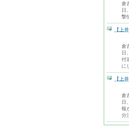
倉
日
撃
【上井
倉
日
付
に
【上井
倉
日
報
分