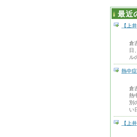
最近
【上井
倉
日
ル
熱中症
倉
熱
別
い
【上井