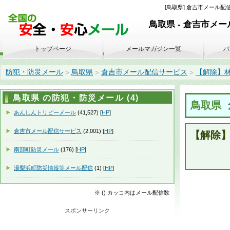
[鳥取県] 倉吉市メール配信
鳥取県 - 倉吉市メ
トップページ
メールマガジン一覧
バ
防犯・防災メール
鳥取県
倉吉市メール配信サービス
【解除】林野火
>
>
>
鳥取県 の防犯・防災メール (4)
鳥取県
あんしんトリピーメール
(41,527) [
HP
]
倉吉市メール配信サービス
(2,001) [
HP
]
【解除
南部町防災メール
(176) [
HP
]
湯梨浜町防災情報等メール配信
(1) [
HP
]
※ () カッコ内はメール配信数
スポンサーリンク