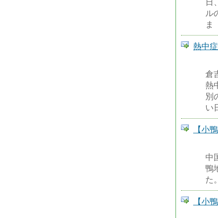
日
ル
ま
熱中症
倉
熱
別
い
【小鴨
中
鴨
た。
【小鴨