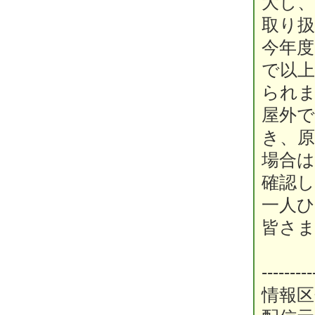
大し
取り
今年
で以
られ
屋外
き、
場合
確認
一人
皆さ
---------
情報区