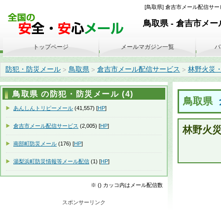
[鳥取県] 倉吉市メール配信サービ
鳥取県 - 倉吉市メ
トップページ
メールマガジン一覧
バ
防犯・防災メール
鳥取県
倉吉市メール配信サービス
林野火災・枯
>
>
>
鳥取県 の防犯・防災メール (4)
鳥取県
あんしんトリピーメール
(41,557) [
HP
]
倉吉市メール配信サービス
(2,005) [
HP
]
林野火
南部町防災メール
(176) [
HP
]
湯梨浜町防災情報等メール配信
(1) [
HP
]
※ () カッコ内はメール配信数
スポンサーリンク