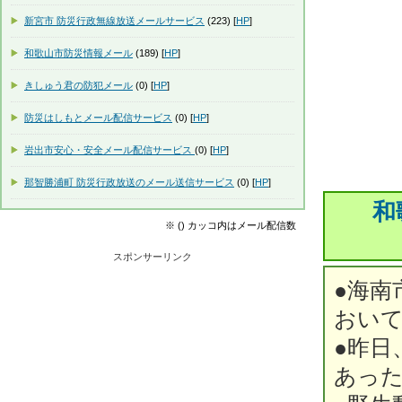
新宮市 防災行政無線放送メールサービス
(223) [
HP
]
和歌山市防災情報メール
(189) [
HP
]
きしゅう君の防犯メール
(0) [
HP
]
防災はしもとメール配信サービス
(0) [
HP
]
岩出市安心・安全メール配信サービス
(0) [
HP
]
那智勝浦町 防災行政放送のメール送信サービス
(0) [
HP
]
和
※ () カッコ内はメール配信数
スポンサーリンク
●海南
おい
●昨日
あっ