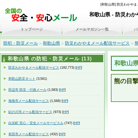
[和歌山県] 防災わかやまメ
和歌山県 - 防災わ
トップページ
メールマガジン一覧
バ
防犯・防災メール
和歌山県
防災わかやまメール配信サービス
熊
>
>
>
和歌山県 の防犯・防災メール (13)
和歌山
防災わかやまメール配信サービス
(182,773) [
HP
]
和歌山防災ネット
(3,561)
熊の目
田辺市 防災・行政メール
(1,583) [
HP
]
海南市メール配信サービス
(1,568) [
HP
]
紀の川市メール配信サービス
(973) [
HP
]
白浜町 安心・安全メールサービスル
(747) [
HP
]
有田市メール配信サービス
(432) [
HP
]