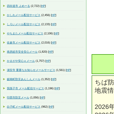
四街道市 よめーる
(2,722) [
HP
]
かしわメール配信サービス
(2,456) [
HP
]
しろいメール配信サービス
(2,133) [
HP
]
やちまたメール配信サービス
(2,106) [
HP
]
佐倉市メール配信サービス
(2,016) [
HP
]
南房総市安全安心メール
(1,820) [
HP
]
かまがや安心ｅメール
(1,757) [
HP
]
浦安市 重要なお知らせメールサービス
(1,561) [
HP
]
鋸南町防災あんしんメール
(1,352) [
HP
]
ちば
我孫子市 メール配信サービス
(1,196) [
HP
]
地震情
印西市防災メール
(1,056) [
HP
]
2026
白子町メール配信サービス
(962) [
HP
]