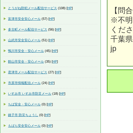
とうがね防犯メール配信サービス
(108) [
HP
]
【問合
※不
富津市安全安心メール
(57) [
HP
]
くだ
多古町メール配信サービス
(56) [
HP
]
千葉県防災
山武市安全安心メール
(51) [
HP
]
jp
鴨川市安全・安心メール
(45) [
HP
]
館山市安全・安心メール
(35) [
HP
]
君津市メール配信サービス
(27) [
HP
]
市原市情報配信メール
(24) [
HP
]
いすみ市 いすみ市防災メール
(18) [
HP
]
ちば安全・安心メール
(0) [
HP
]
銚子市 防災ちょうし
(0) [
HP
]
もばら安全安心メール
(0) [
HP
]