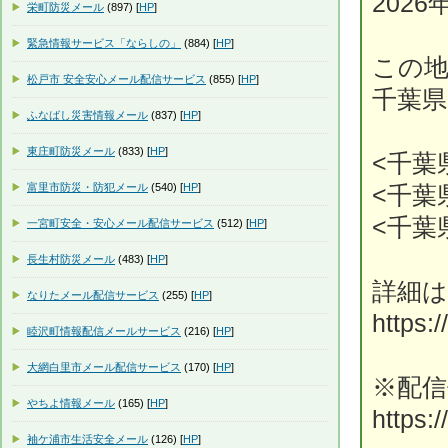
202
栄町防災メール
(897) [
HP
]
緊急情報サービス「ならしの」
(884) [
HP
]
この
松戸市 安全安心メール配信サービス
(855) [
HP
]
千葉
ふなばし災害情報メール
(837) [
HP
]
東庄町防災メール
(833) [
HP
]
<千葉
富里市防災・防犯メール
(540) [
HP
]
<千葉
<千葉
一宮町安全・安心メール配信サービス
(512) [
HP
]
長生村防災メール
(483) [
HP
]
詳細
なりたメール配信サービス
(255) [
HP
]
https:
睦沢町情報配信メールサービス
(216) [
HP
]
大網白里市メール配信サービス
(170) [
HP
]
※配信
やちよ情報メール
(165) [
HP
]
https:
袖ケ浦市生活安全メール
(126) [
HP
]