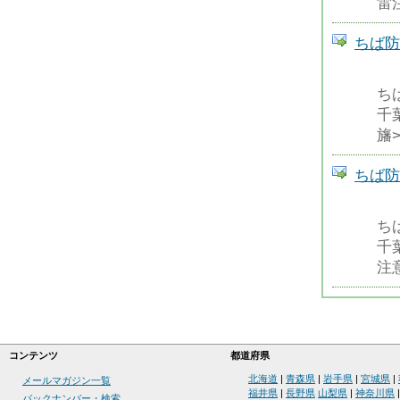
雷
ちば防
ち
千
旛
ちば防
ち
千
注
コンテンツ
都道府県
北海道
|
青森県
|
岩手県
|
宮城県
|
メールマガジン一覧
福井県
|
長野県
山梨県
|
神奈川県
バックナンバー・検索