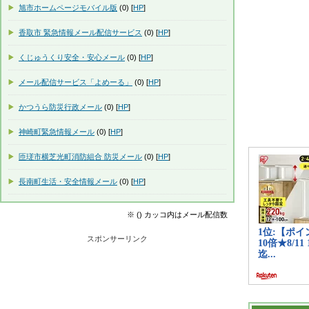
旭市ホームページモバイル版
(0) [
HP
]
香取市 緊急情報メール配信サービス
(0) [
HP
]
くじゅうくり安全・安心メール
(0) [
HP
]
メール配信サービス「よめーる」
(0) [
HP
]
かつうら防災行政メール
(0) [
HP
]
神崎町緊急情報メール
(0) [
HP
]
匝瑳市横芝光町消防組合 防災メール
(0) [
HP
]
長南町生活・安全情報メール
(0) [
HP
]
※ () カッコ内はメール配信数
スポンサーリンク