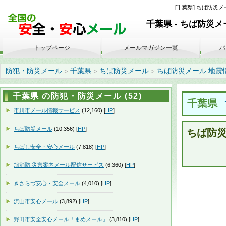
[千葉県] ちば防災メー
千葉県 - ちば防災メ
トップページ
メールマガジン一覧
バ
防犯・防災メール
千葉県
ちば防災メール
ちば防災メール 地震情報(20
>
>
>
千葉県 の防犯・防災メール (52)
千葉県
市川市メール情報サービス
(12,160) [
HP
]
ちば防災メール
(10,356) [
HP
]
ちば防災
ちばし安全・安心メール
(7,818) [
HP
]
旭消防 災害案内メール配信サービス
(6,360) [
HP
]
きさらづ安心・安全メール
(4,010) [
HP
]
流山市安心メール
(3,892) [
HP
]
野田市安全安心メール「まめメール」
(3,810) [
HP
]