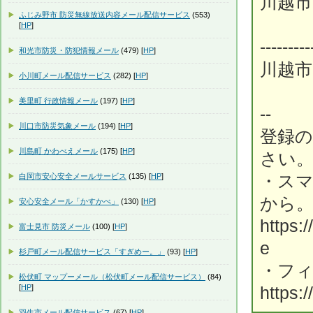
川越市
ふじみ野市 防災無線放送内容メール配信サービス
(553)
[
HP
]
---------
和光市防災・防犯情報メール
(479) [
HP
]
川越市
小川町メール配信サービス
(282) [
HP
]
美里町 行政情報メール
(197) [
HP
]
--
川口市防災気象メール
(194) [
HP
]
登録
川島町 かわべえメール
(175) [
HP
]
さい
白岡市安心安全メールサービス
(135) [
HP
]
・ス
から
安心安全メール「かすかべ」
(130) [
HP
]
https:
富士見市 防災メール
(100) [
HP
]
e
杉戸町メール配信サービス「すぎめー。」
(93) [
HP
]
・フ
松伏町 マップーメール（松伏町メール配信サービス）
(84)
[
HP
]
https:
羽生市メール配信サービス
(67) [
HP
]