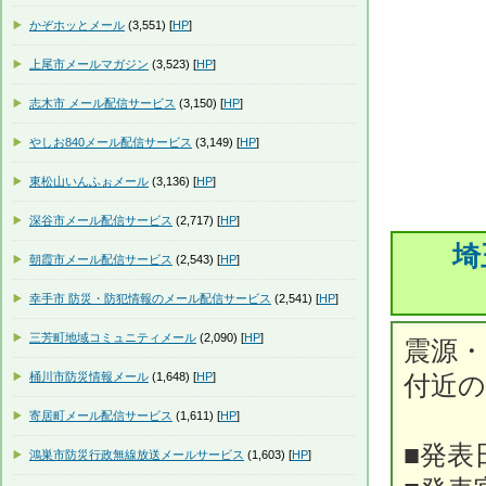
かぞホッとメール
(3,551) [
HP
]
上尾市メールマガジン
(3,523) [
HP
]
志木市 メール配信サービス
(3,150) [
HP
]
やしお840メール配信サービス
(3,149) [
HP
]
東松山いんふぉメール
(3,136) [
HP
]
深谷市メール配信サービス
(2,717) [
HP
]
埼
朝霞市メール配信サービス
(2,543) [
HP
]
幸手市 防災・防犯情報のメール配信サービス
(2,541) [
HP
]
三芳町地域コミュニティメール
(2,090) [
HP
]
震源
桶川市防災情報メール
(1,648) [
HP
]
付近
寄居町メール配信サービス
(1,611) [
HP
]
■発表
鴻巣市防災行政無線放送メールサービス
(1,603) [
HP
]