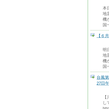
本
地
機
国
【６月
明
地
機
国
台風第
27日
【
し
htt