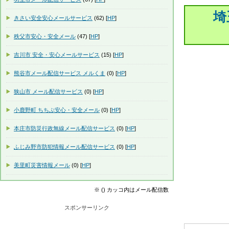
埼
きさい安全安心メールサービス
(62) [
HP
]
秩父市安心・安全メール
(47) [
HP
]
吉川市 安全・安心メールサービス
(15) [
HP
]
熊谷市メール配信サービス メルくま
(0) [
HP
]
狭山市 メール配信サービス
(0) [
HP
]
小鹿野町 ちちぶ安心・安全メール
(0) [
HP
]
本庄市防災行政無線メール配信サービス
(0) [
HP
]
ふじみ野市防犯情報メール配信サービス
(0) [
HP
]
美里町災害情報メール
(0) [
HP
]
※ () カッコ内はメール配信数
スポンサーリンク