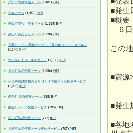
■発表
戸田市防災情報メール
(1,481) [
HP
]
■発生
北本メール
(1,459) [
HP
]
■概要
蓮田市安心・安全メール
(1,359) [
HP
]
６日
嵐山町あんしんメール
(1,230) [
HP
]
入間市 メール配信サービス「茶の都（くに）メール」
この
(1,146) [
HP
]
つるがしまメールマガジン
(1,135) [
HP
]
上里町防災情報メール
(1,086) [
HP
]
■震源
小江戸川越防犯のまちづくり情報メール配信サービス
(1,002) [
HP
]
伊奈町 緊急情報メール
(858) [
HP
]
■発生
越生町メール配信サービス
(790) [
HP
]
神川町防災情報メール
(772) [
HP
]
■各地
川越市防災情報メール配信サービス
(707) [
HP
]