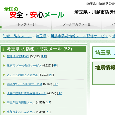
[埼玉県] 川越市防災情報
埼玉県 - 川越市防
トップページ
メールマガジン一覧
バ
防犯・防災メール
埼玉県
川越市防災情報メール配信サービス
地
>
>
>
埼玉県 の防犯・防災メール (52)
埼玉県
犯罪情報官NEWS
(58,695) [
HP
]
坂戸市 メール配信サービス
(6,526) [
HP
]
地震情
ところざわほっとメール
(5,301) [
HP
]
越谷cityメール配信サービス
(5,168) [
HP
]
久喜市防災行政無線情報メール
(4,959) [
HP
]
埼玉県防災情報メール
(4,565) [
HP
]
草加市あんしんメール
(4,246) [
HP
]