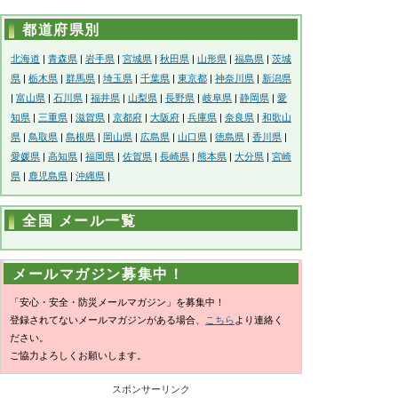
都道府県別
北海道
|
青森県
|
岩手県
|
宮城県
|
秋田県
|
山形県
|
福島県
|
茨城
県
|
栃木県
|
群馬県
|
埼玉県
|
千葉県
|
東京都
|
神奈川県
|
新潟県
|
富山県
|
石川県
|
福井県
|
山梨県
|
長野県
|
岐阜県
|
静岡県
|
愛
知県
|
三重県
|
滋賀県
|
京都府
|
大阪府
|
兵庫県
|
奈良県
|
和歌山
県
|
鳥取県
|
島根県
|
岡山県
|
広島県
|
山口県
|
徳島県
|
香川県
|
愛媛県
|
高知県
|
福岡県
|
佐賀県
|
長崎県
|
熊本県
|
大分県
|
宮崎
県
|
鹿児島県
|
沖縄県
|
全国 メール一覧
メールマガジン募集中！
「安心・安全・防災メールマガジン」を募集中！
登録されてないメールマガジンがある場合、
こちら
より連絡く
ださい。
ご協力よろしくお願いします。
スポンサーリンク