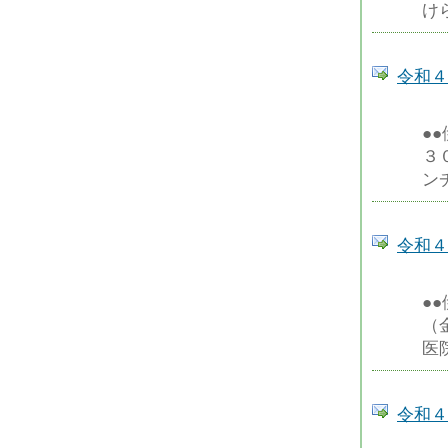
け
令和４
●
３
ン
令和４
●
（
医
令和４