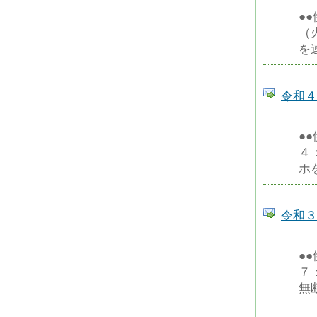
●
（
を
令和４
●
４
ホ
令和３
●
７
無