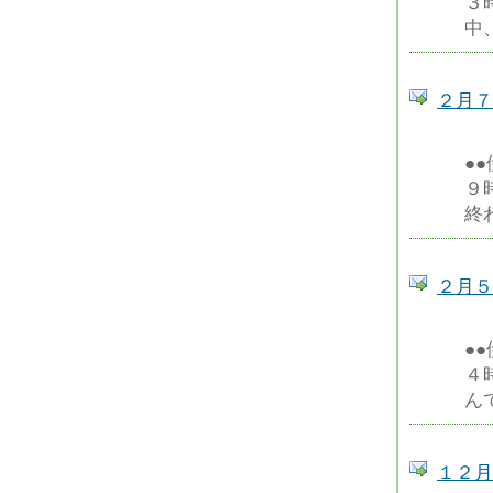
３
中
２月７
●
９
終
２月５
●
４
ん
１２月