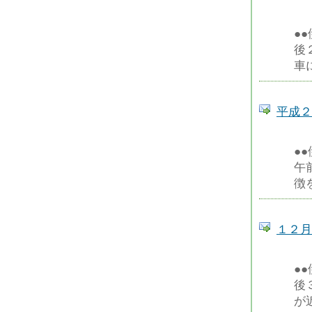
●
後
車
平成２
●
午
徴
１２月
●
後
が