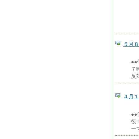
５月８
●
７
反
４月１
●
後
ー