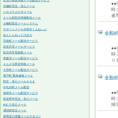
吹雪の視界情報メール配信サービス
●
京極町安全・安心メール
時
ニセコそよかぜメール
者
えりも町防災情報配信メール
士幌町防災メールシステム
サポートメール＠防災くんねっぷ
令和4
あんしんねっとびほろ
苫前町メール配信サービス
岩見沢市メールサービス
●
歌志内市登録制メール
時
恵庭市メール配信サービス
り
えんがる防災情報メール
大空町メール配信サービス
置戸町 緊急速報メール
令和4
防災・安心メールさろま
中札内村メール配信
●
美唄市メール配信サービス
時
富良野市安全・安心メール
帰
めむろ安心メール
湧別町防災メール
留萌安心情報メールマガジン