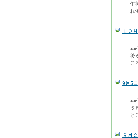
午
れ
１０月
●
後
こ
9月5
●
５
と
８月２