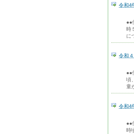
令和4
●
時
に
令和４
●
頃
童
令和4
●
時