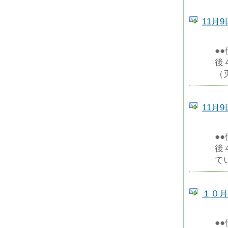
11月
●
後
（
11月
●
後
て
１０月
●