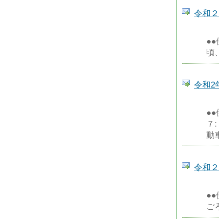
令和２
●
頃
令和2
●
７
動
令和２
●
ご