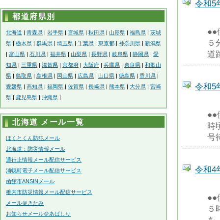
令和5
都道府県別
●
北海道
|
青森県
|
岩手県
|
宮城県
|
秋田県
|
山形県
|
福島県
|
茨城
５
県
|
栃木県
|
群馬県
|
埼玉県
|
千葉県
|
東京都
|
神奈川県
|
新潟県
道
|
富山県
|
石川県
|
福井県
|
山梨県
|
長野県
|
岐阜県
|
静岡県
|
愛
知県
|
三重県
|
滋賀県
|
京都府
|
大阪府
|
兵庫県
|
奈良県
|
和歌山
県
|
鳥取県
|
島根県
|
岡山県
|
広島県
|
山口県
|
徳島県
|
香川県
|
令和5
愛媛県
|
高知県
|
福岡県
|
佐賀県
|
長崎県
|
熊本県
|
大分県
|
宮崎
県
|
鹿児島県
|
沖縄県
|
●
北海道 メール一覧
時
号
ほくとくん防犯メール
北海道：防災情報メール
通行止情報メール配信サービス
令和4
浦幌町電子メール配信サービス
函館市ANSINメール
稚内市防災情報メール配信サービス
●
メール＠きたみ
５
お知らせメール＠あばしり