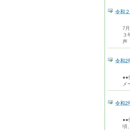
令和２
7
３
声
令和2
●
メ
令和2
●
頃