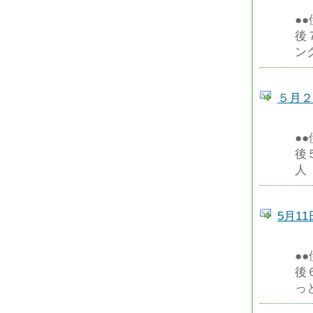
●
後
ン
５月２
●
後
人
5月1
●
後
っ