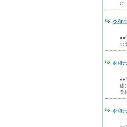
た
令和2
●
の
令和元
●
徒
登
令和元