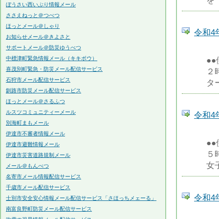
を
ぼうさい西いぶり情報メール
ささえねっと＠つべつ
ほっとメール＠しゃり
令和4
お知らせメール＠きよさと
サポートメール＠防災ゆうべつ
中標津町緊急情報メール（キキボウ）
●
喜茂別町緊急・防災メール配信サービス
２
石狩市メール配信サービス
タ
釧路市防災メール配信サービス
ほっとメール＠さるふつ
ルスツコミュニティーメール
令和4
別海町まもメール
伊達市不審者情報メール
●
伊達市避難情報メール
５
伊達市災害道路規制メール
女
メール＠もんべつ
名寄市メール情報配信サービス
千歳市メール配信サービス
令和4
士別市安全安心情報メール配信サービス「さほっちメェーる」
南富良野町防災メール配信サービス