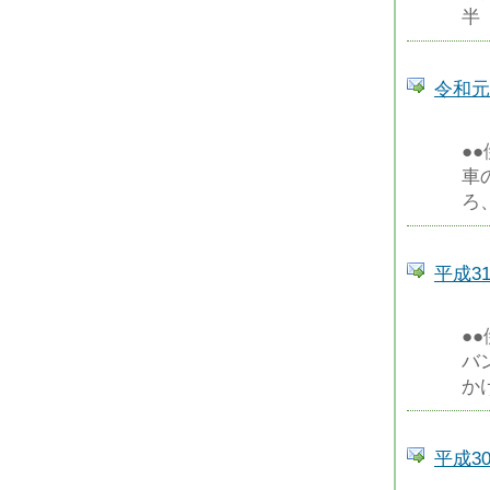
半
令和元
●
車
ろ
平成3
●
バ
か
平成3