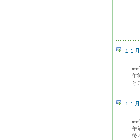
１１月
●
午
と
１１月
●
午
後