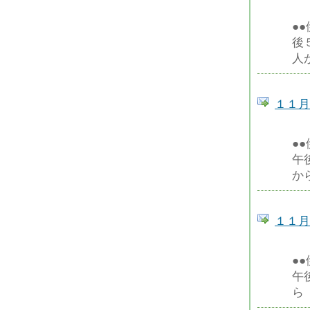
●
後
人
１１月
●
午
か
１１月
●
午
ら