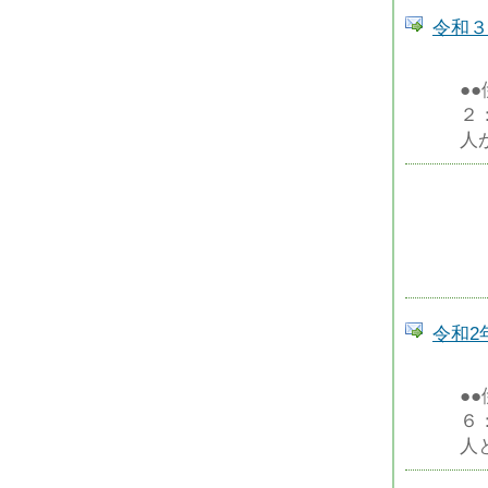
令和３
●
２
人
令和2
●
６
人