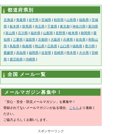
都道府県別
北海道
|
青森県
|
岩手県
|
宮城県
|
秋田県
|
山形県
|
福島県
|
茨城
県
|
栃木県
|
群馬県
|
埼玉県
|
千葉県
|
東京都
|
神奈川県
|
新潟県
|
富山県
|
石川県
|
福井県
|
山梨県
|
長野県
|
岐阜県
|
静岡県
|
愛
知県
|
三重県
|
滋賀県
|
京都府
|
大阪府
|
兵庫県
|
奈良県
|
和歌山
県
|
鳥取県
|
島根県
|
岡山県
|
広島県
|
山口県
|
徳島県
|
香川県
|
愛媛県
|
高知県
|
福岡県
|
佐賀県
|
長崎県
|
熊本県
|
大分県
|
宮崎
県
|
鹿児島県
|
沖縄県
|
全国 メール一覧
メールマガジン募集中！
「安心・安全・防災メールマガジン」を募集中！
登録されてないメールマガジンがある場合、
こちら
より連絡く
ださい。
ご協力よろしくお願いします。
スポンサーリンク