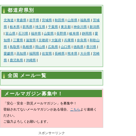
都道府県別
北海道
|
青森県
|
岩手県
|
宮城県
|
秋田県
|
山形県
|
福島県
|
茨城
県
|
栃木県
|
群馬県
|
埼玉県
|
千葉県
|
東京都
|
神奈川県
|
新潟県
|
富山県
|
石川県
|
福井県
|
山梨県
|
長野県
|
岐阜県
|
静岡県
|
愛
知県
|
三重県
|
滋賀県
|
京都府
|
大阪府
|
兵庫県
|
奈良県
|
和歌山
県
|
鳥取県
|
島根県
|
岡山県
|
広島県
|
山口県
|
徳島県
|
香川県
|
愛媛県
|
高知県
|
福岡県
|
佐賀県
|
長崎県
|
熊本県
|
大分県
|
宮崎
県
|
鹿児島県
|
沖縄県
|
全国 メール一覧
メールマガジン募集中！
「安心・安全・防災メールマガジン」を募集中！
登録されてないメールマガジンがある場合、
こちら
より連絡く
ださい。
ご協力よろしくお願いします。
スポンサーリンク