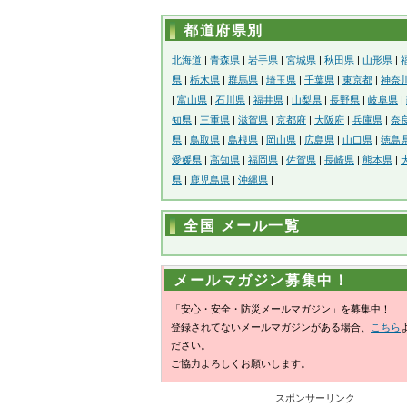
都道府県別
北海道
|
青森県
|
岩手県
|
宮城県
|
秋田県
|
山形県
|
県
|
栃木県
|
群馬県
|
埼玉県
|
千葉県
|
東京都
|
神奈
|
富山県
|
石川県
|
福井県
|
山梨県
|
長野県
|
岐阜県
|
知県
|
三重県
|
滋賀県
|
京都府
|
大阪府
|
兵庫県
|
奈
県
|
鳥取県
|
島根県
|
岡山県
|
広島県
|
山口県
|
徳島
愛媛県
|
高知県
|
福岡県
|
佐賀県
|
長崎県
|
熊本県
|
県
|
鹿児島県
|
沖縄県
|
全国 メール一覧
メールマガジン募集中！
「安心・安全・防災メールマガジン」を募集中！
登録されてないメールマガジンがある場合、
こちら
ださい。
ご協力よろしくお願いします。
スポンサーリンク