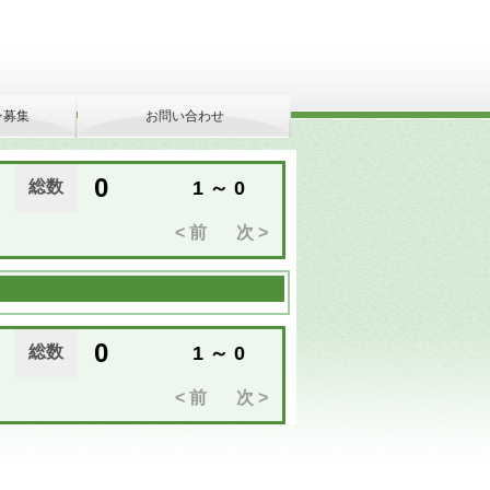
ン募集
お問い合わせ
0
総数
1 ～ 0
< 前
次 >
0
総数
1 ～ 0
< 前
次 >