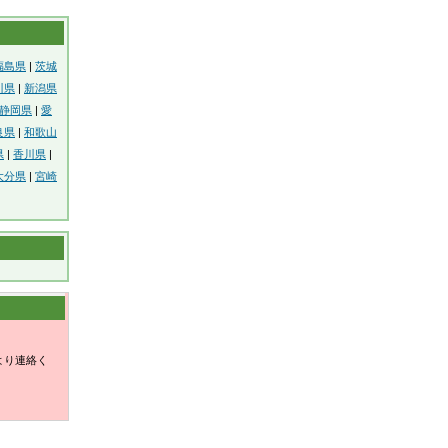
福島県
|
茨城
川県
|
新潟県
静岡県
|
愛
良県
|
和歌山
県
|
香川県
|
大分県
|
宮崎
より連絡く