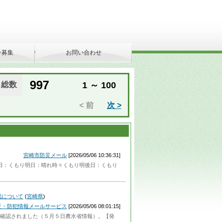
ン募集
お問い合わせ
997
総数
1 ～ 100
< 前
次 >
宮崎市防災メール
[2026/05/06 10:36:31]
】今日：くもり明日：晴れ時々くもり明後日：くもり
認について
(
宮崎県
)
災・防犯情報メールサービス
[2026/05/06 08:01:15]
確認されました（５月５日農水省情報）。【発