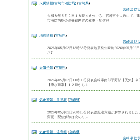
火災情報(宮崎市消防局)
(
宮崎県
)
宮崎県 防
令和８年５月２日１８時４６分ごろ、宮崎市中央通にて、建
市消防局指令課登録内容の変更・配信解
地震情報
(
宮崎県
)
宮崎県 防
2026年05月02日18時33分発表地震発生時刻2026年05月02
さ7
天気予報
(
宮崎県
)
2026年05月02日11時00分発表宮崎県南部平野部【天気
【降水確率】１２時から１
気象警報・注意報
(
宮崎県
)
2026年05月01日20時15分発表強風注意報が解除されま
変更・配信解除は次のリン
気象警報・注意報
(
宮崎県
)
宮崎県 防