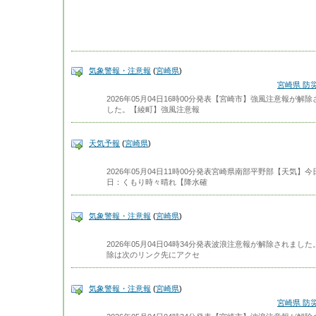
気象警報・注意報
(
宮崎県
)
宮崎県 防
2026年05月04日16時00分発表【宮崎市】強風注意報が
した。【綾町】強風注意報
天気予報
(
宮崎県
)
2026年05月04日11時00分発表宮崎県南部平野部【天気
日：くもり時々晴れ【降水確
気象警報・注意報
(
宮崎県
)
2026年05月04日04時34分発表波浪注意報が解除されま
除は次のリンク先にアクセ
気象警報・注意報
(
宮崎県
)
宮崎県 防