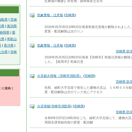
生農場の概要】所在地：静岡県富士宮市
気象警報・注意報
(
宮崎県
)
福島県
|
茨城
川県
|
新潟県
2026年05月05日20時20分発表乾燥注意報が解除されま
変更・配信解除は次のリン
静岡県
|
愛
良県
|
和歌山
県
|
香川県
|
気象警報・注意報
(
宮崎県
)
宮崎県 防
大分県
|
宮崎
2026年05月05日20時20分発表【宮崎市】乾燥注意報が
した。【延岡市】乾燥注意
火災鎮火情報（宮崎市消防局）
(
宮崎県
)
宮崎県 防
先程、綾町大字北俣で発生した建物火災は、１６時５５分鎮
より連絡く
更・配信解除は次のリンク先にアクセス
火災情報(宮崎市消防局)
(
宮崎県
)
宮崎県 防
令和8年5月5日16時28分ごろ、綾町大字北俣にて、建物
局指令課登録内容の変更・配信解