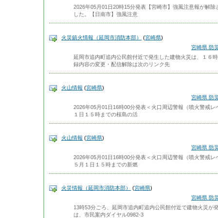
2026年05月01日20時15分発表【宮崎市】強風注意報が
した。【日南市】強風注意
火災鎮火情報（延岡市消防本部）
(
宮崎県
)
宮崎県 防
延岡市追内町追内公民館付近で発生した建物火災は、１６時
録内容の変更・配信解除は次のリンク先
火山情報
(
宮崎県
)
宮崎県 防
2026年05月01日16時00分発表＜火口周辺警報（噴火警
１日１５時までの桜島の活
火山情報
(
宮崎県
)
宮崎県 防
2026年05月01日16時00分発表＜火口周辺警報（噴火警
５月１日１５時までの新燃
火災情報（延岡市消防本部）
(
宮崎県
)
宮崎県 防
13時53分ごろ、延岡市追内町追内公民館付近で建物火災が
は、市民案内ダイヤル0982-3