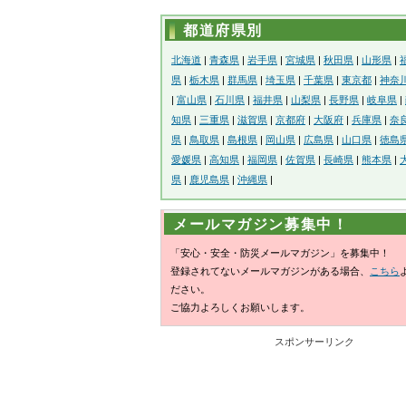
都道府県別
北海道
|
青森県
|
岩手県
|
宮城県
|
秋田県
|
山形県
|
県
|
栃木県
|
群馬県
|
埼玉県
|
千葉県
|
東京都
|
神奈
|
富山県
|
石川県
|
福井県
|
山梨県
|
長野県
|
岐阜県
|
知県
|
三重県
|
滋賀県
|
京都府
|
大阪府
|
兵庫県
|
奈
県
|
鳥取県
|
島根県
|
岡山県
|
広島県
|
山口県
|
徳島
愛媛県
|
高知県
|
福岡県
|
佐賀県
|
長崎県
|
熊本県
|
県
|
鹿児島県
|
沖縄県
|
メールマガジン募集中！
「安心・安全・防災メールマガジン」を募集中！
登録されてないメールマガジンがある場合、
こちら
ださい。
ご協力よろしくお願いします。
スポンサーリンク