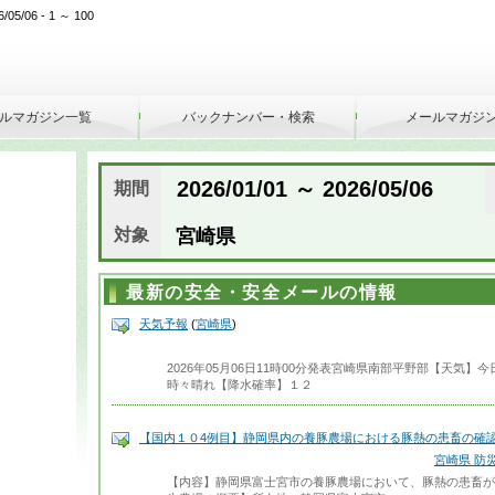
/06 - 1 ～ 100
ルマガジン一覧
バックナンバー・検索
メールマガジ
2026/01/01 ～ 2026/05/06
期間
対象
宮崎県
最新の安全・安全メールの情報
天気予報
(
宮崎県
)
2026年05月06日11時00分発表宮崎県南部平野部【天気
時々晴れ【降水確率】１２
【国内１０4例目】静岡県内の養豚農場における豚熱の患畜の確
宮崎県 防
【内容】静岡県富士宮市の養豚農場において、豚熱の患畜が