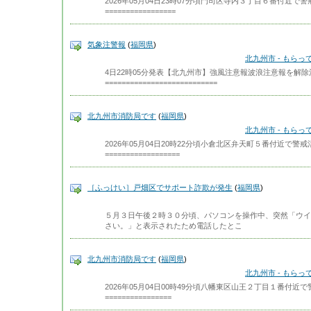
2026年05月04日23時07分頃門司区寺内３丁目６番付近
=================
気象注警報
(
福岡県
)
北九州市 - もら
4日22時05分発表【北九州市】強風注意報波浪注意報を解
===========================
北九州市消防局です
(
福岡県
)
北九州市 - もら
2026年05月04日20時22分頃小倉北区弁天町５番付近で
==================
［ふっけい］戸畑区でサポート詐欺が発生
(
福岡県
)
５月３日午後２時３０分頃、パソコンを操作中、突然「ウイ
さい。」と表示されたため電話したとこ
北九州市消防局です
(
福岡県
)
北九州市 - もら
2026年05月04日00時49分頃八幡東区山王２丁目１番付
================