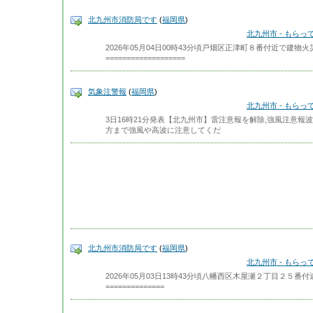
北九州市消防局です
(
福岡県
)
北九州市 - もら
2026年05月04日00時43分頃戸畑区正津町８番付近で建
===================
気象注警報
(
福岡県
)
北九州市 - もら
3日16時21分発表【北九州市】雷注意報を解除,強風注意
方まで強風や高波に注意してくだ
北九州市消防局です
(
福岡県
)
北九州市 - もら
2026年05月03日13時43分頃八幡西区木屋瀬２丁目２５
==============