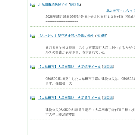
北九州市消防局です
(
福岡県
)
北九州市 - もら
2026年05月06日09時34分頃小倉北区田町１３番付近で
==================
［ふっけい］架空料金請求詐欺の発生
(
福岡県
)
５月５日午後３時頃、みやま市瀬高町大江に居住する方がパ
ルスの警告が表示され、表示されていた
【大牟田市】大牟田消防 火災鎮圧メール
(
福岡県
)
05/0520:51頃発生した大牟田市手鎌の建物火災は、05/0
ます。発信者：大
【大牟田市】大牟田消防 火災発生メール
(
福岡県
)
建物火災05/0520:51頃発生場所：大牟田市手鎌付近目標
市大牟田市消防本部