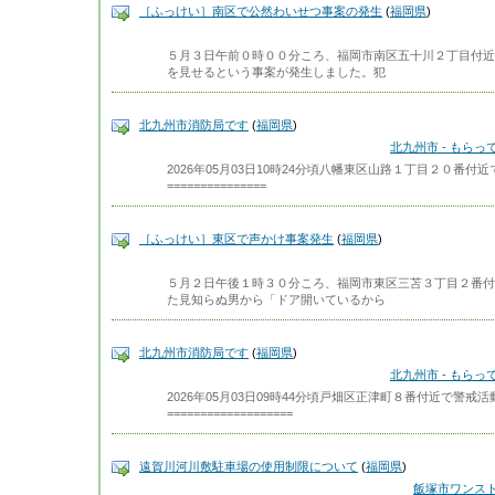
［ふっけい］南区で公然わいせつ事案の発生
(
福岡県
)
５月３日午前０時００分ころ、福岡市南区五十川２丁目付近
を見せるという事案が発生しました。犯
北九州市消防局です
(
福岡県
)
北九州市 - もら
2026年05月03日10時24分頃八幡東区山路１丁目２０番
===============
［ふっけい］東区で声かけ事案発生
(
福岡県
)
５月２日午後１時３０分ころ、福岡市東区三苫３丁目２番付
た見知らぬ男から「ドア開いているから
北九州市消防局です
(
福岡県
)
北九州市 - もら
2026年05月03日09時44分頃戸畑区正津町８番付近で警
===================
遠賀川河川敷駐車場の使用制限について
(
福岡県
)
飯塚市ワンス