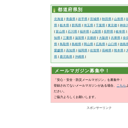
都道府県別
北海道
|
青森県
|
岩手県
|
宮城県
|
秋田県
|
山形県
|
県
|
栃木県
|
群馬県
|
埼玉県
|
千葉県
|
東京都
|
神奈
|
富山県
|
石川県
|
福井県
|
山梨県
|
長野県
|
岐阜県
|
知県
|
三重県
|
滋賀県
|
京都府
|
大阪府
|
兵庫県
|
奈
県
|
鳥取県
|
島根県
|
岡山県
|
広島県
|
山口県
|
徳島
愛媛県
|
高知県
|
福岡県
|
佐賀県
|
長崎県
|
熊本県
|
県
|
鹿児島県
|
沖縄県
|
メールマガジン募集中！
「安心・安全・防災メールマガジン」を募集中！
登録されてないメールマガジンがある場合、
こちら
ださい。
ご協力よろしくお願いします。
スポンサーリンク