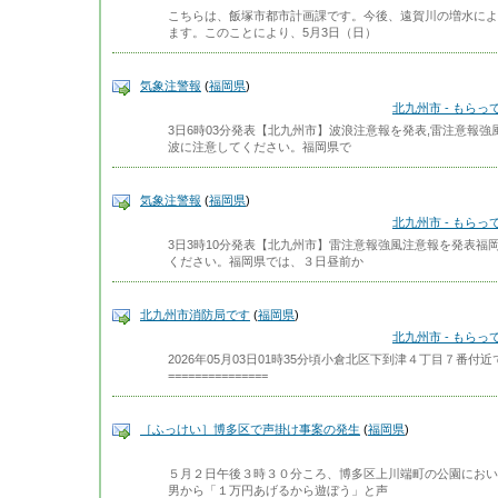
こちらは、飯塚市都市計画課です。今後、遠賀川の増水によ
ます。このことにより、5月3日（日）
気象注警報
(
福岡県
)
北九州市 - もら
3日6時03分発表【北九州市】波浪注意報を発表,雷注意報
波に注意してください。福岡県で
気象注警報
(
福岡県
)
北九州市 - もら
3日3時10分発表【北九州市】雷注意報強風注意報を発表福
ください。福岡県では、３日昼前か
北九州市消防局です
(
福岡県
)
北九州市 - もら
2026年05月03日01時35分頃小倉北区下到津４丁目７番
===============
［ふっけい］博多区で声掛け事案の発生
(
福岡県
)
５月２日午後３時３０分ころ、博多区上川端町の公園におい
男から「１万円あげるから遊ぼう」と声