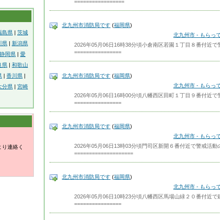
=================
北九州市消防局です
(
福岡県
)
福島県
|
茨城
北九州市 - もら
川県
|
新潟県
2026年05月06日16時38分頃小倉南区若園１丁目８番付
================
静岡県
|
愛
良県
|
和歌山
県
|
香川県
|
北九州市消防局です
(
福岡県
)
北九州市 - もら
大分県
|
宮崎
2026年05月06日16時00分頃八幡西区田町１丁目９番付
================
北九州市消防局です
(
福岡県
)
北九州市 - もら
2026年05月06日13時03分頃門司区新開６番付近で警戒
より連絡く
====================
北九州市消防局です
(
福岡県
)
北九州市 - もら
2026年05月06日10時23分頃八幡西区馬場山緑２０番付
================