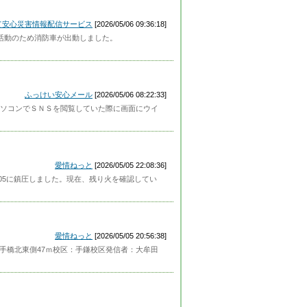
って安心災害情報配信サービス
[2026/05/06 09:36:18]
警戒活動のため消防車が出動しました。
ふっけい安心メール
[2026/05/06 08:22:33]
ソコンでＳＮＳを閲覧していた際に画面にウイ
愛情ねっと
[2026/05/05 22:08:36]
522:05に鎮圧しました。現在、残り火を確認してい
愛情ねっと
[2026/05/05 20:56:38]
：横手橋北東側47ｍ校区：手鎌校区発信者：大牟田