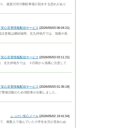
り、遠賀川河川敷駐車場が冠水する恐れがあり
って安心災害情報配信サービス
[2026/05/03 06:04:21]
強風注意報は継続福岡、北九州地方では、強風や高
って安心災害情報配信サービス
[2026/05/03 03:11:21]
岡、北九州地方では、３日朝から強風に注意して
って安心災害情報配信サービス
[2026/05/03 01:36:19]
付近で警戒活動のため消防車が出動しました。
ふっけい安心メール
[2026/05/02 19:41:54]
て、複数人で遊んでいた小学生女児が見知らぬ