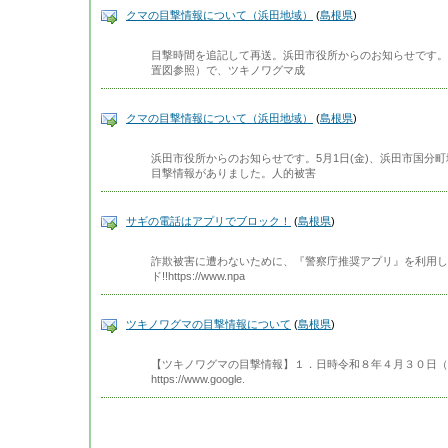
クマの目撃情報について（浜田地域）
(
島根県
)
目撃時間を追記して再送。浜田市役所からのお知らせです。5月
置図参照）で、ツキノワグマ成
クマの目撃情報について（浜田地域）
(
島根県
)
浜田市役所からのお知らせです。5月1日(金)、浜田市国分
目撃情報がありました。人的被害
サギの電話はアプリでブロック！
(
島根県
)
詐欺被害に遭わないために、『警察庁推奨アプリ』を利用して
ド!!https://www.npa
ツキノワグマの目撃情報について
(
島根県
)
【ツキノワグマの目撃情報】１．日時令和８年４月３０日（木
https://www.google.