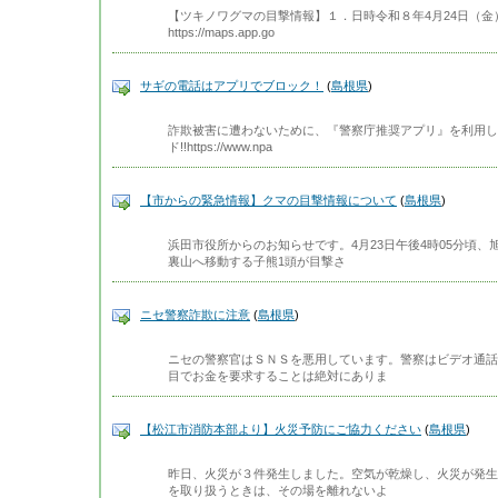
【ツキノワグマの目撃情報】１．日時令和８年4月24日（金
https://maps.app.go
サギの電話はアプリでブロック！
(
島根県
)
詐欺被害に遭わないために、『警察庁推奨アプリ』を利用して
ド!!https://www.npa
【市からの緊急情報】クマの目撃情報について
(
島根県
)
浜田市役所からのお知らせです。4月23日午後4時05分頃
裏山へ移動する子熊1頭が目撃さ
ニセ警察詐欺に注意
(
島根県
)
ニセの警察官はＳＮＳを悪用しています。警察はビデオ通話
目でお金を要求することは絶対にありま
【松江市消防本部より】火災予防にご協力ください
(
島根県
)
昨日、火災が３件発生しました。空気が乾燥し、火災が発生
を取り扱うときは、その場を離れないよ