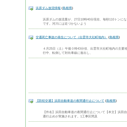
浜原ダム放流情報
(
島根県
)
浜原ダムの放流量が、27日10時40分現在、毎秒110トン
です。河川には近づかないよう
交通死亡事故の発生について（出雲市大社町地内）
(
島根県
)
４月25日（土）午後０時43分頃、出雲市大社町地内の主要
行中、転倒して対向車線に進出し、
【防犯交通】浜田自動車道の夜間通行止について
(
島根県
)
【件名】浜田自動車道の夜間通行止について【本文】浜田自
通行止めが実施されます。1工事区間及