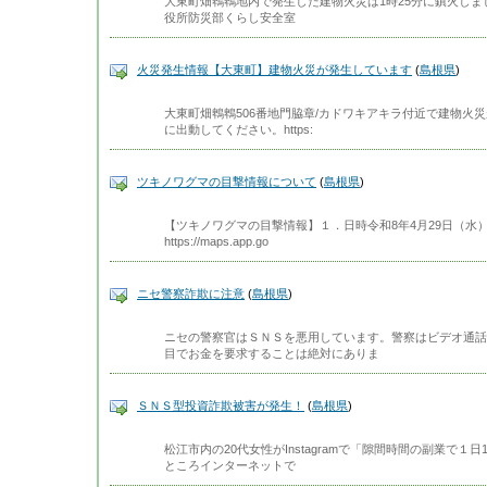
大東町畑鵯鵯地内で発生した建物火災は1時25分に鎮火し
役所防災部くらし安全室
火災発生情報【大東町】建物火災が発生しています
(
島根県
)
大東町畑鵯鵯506番地門脇章/カドワキアキラ付近で建物火
に出動してください。https:
ツキノワグマの目撃情報について
(
島根県
)
【ツキノワグマの目撃情報】１．日時令和8年4月29日（水）
https://maps.app.go
ニセ警察詐欺に注意
(
島根県
)
ニセの警察官はＳＮＳを悪用しています。警察はビデオ通話
目でお金を要求することは絶対にありま
ＳＮＳ型投資詐欺被害が発生！
(
島根県
)
松江市内の20代女性がInstagramで「隙間時間の副業で
ところインターネットで