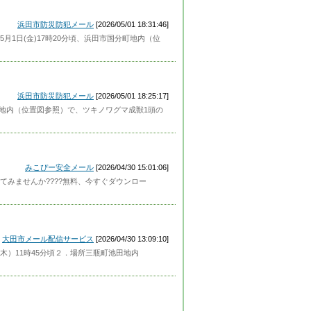
浜田市防災防犯メール
[2026/05/01 18:31:46]
1日(金)17時20分頃、浜田市国分町地内（位
浜田市防災防犯メール
[2026/05/01 18:25:17]
町地内（位置図参照）で、ツキノワグマ成獣1頭の
みこぴー安全メール
[2026/04/30 15:01:06]
みませんか????無料、今すぐダウンロー
大田市メール配信サービス
[2026/04/30 13:09:10]
）11時45分頃２．場所三瓶町池田地内