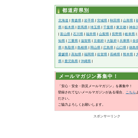
都道府県別
北海道
|
青森県
|
岩手県
|
宮城県
|
秋田県
|
山形県
|
県
|
栃木県
|
群馬県
|
埼玉県
|
千葉県
|
東京都
|
神奈
|
富山県
|
石川県
|
福井県
|
山梨県
|
長野県
|
岐阜県
|
知県
|
三重県
|
滋賀県
|
京都府
|
大阪府
|
兵庫県
|
奈
県
|
鳥取県
|
島根県
|
岡山県
|
広島県
|
山口県
|
徳島
愛媛県
|
高知県
|
福岡県
|
佐賀県
|
長崎県
|
熊本県
|
県
|
鹿児島県
|
沖縄県
|
メールマガジン募集中！
「安心・安全・防災メールマガジン」を募集中！
登録されてないメールマガジンがある場合、
こちら
ださい。
ご協力よろしくお願いします。
スポンサーリンク