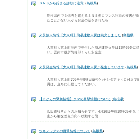
ＳＮＳから始まる詐欺に注意!
(
島根県
)
島根県内で３億円を超えるＳＮＳ型ロマンス詐欺の被害が発
たことがない人からお金の話をされたら
火災鎮火情報【大東町】簡易建物火災は鎮火しました
(
島根県
)
大東町大東上町地内で発生した簡易建物火災は13時58分に
い。雲南市役所防災部くらし安全室
火災発生情報【大東町】簡易建物火災が発生しています
(
島根県
)
大東町大東上町708番地8林田章裕/ハヤシダアキヒロ付近
員は、直ちに出動してください。
【市からの緊急情報】クマの目撃情報について
(
島根県
)
浜田市役所からのお知らせです。4月26日午前10時05分
山から柳交差点方向へ移動する熊
ツキノワグマの目撃情報について
(
島根県
)