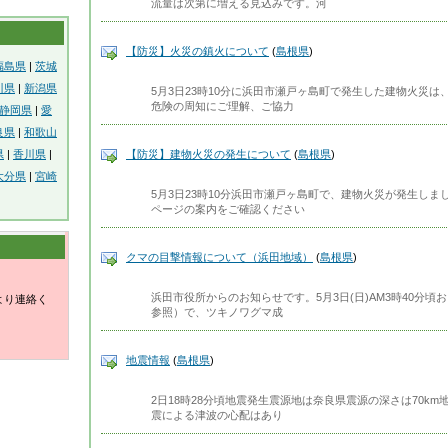
流量は次第に増える見込みです。河
【防災】火災の鎮火について
(
島根県
)
福島県
|
茨城
川県
|
新潟県
5月3日23時10分に浜田市瀬戸ヶ島町で発生した建物火災は
危険の周知にご理解、ご協力
静岡県
|
愛
良県
|
和歌山
県
|
香川県
|
【防災】建物火災の発生について
(
島根県
)
大分県
|
宮崎
5月3日23時10分浜田市瀬戸ヶ島町で、建物火災が発生しま
ページの案内をご確認ください
クマの目撃情報について（浜田地域）
(
島根県
)
浜田市役所からのお知らせです。5月3日(日)AM3時40分頃
より連絡く
参照）で、ツキノワグマ成
地震情報
(
島根県
)
2日18時28分頃地震発生震源地は奈良県震源の深さは70km
震による津波の心配はあり