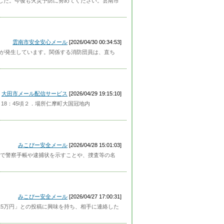
ました。今後も火災予防に努めてください。雲南市
雲南市安全安心メール
[2026/04/30 00:34:53]
災が発生しています。関係する消防団員は、直ち
大田市メール配信サービス
[2026/04/29 19:15:10]
18：45頃２．場所仁摩町大国冠地内
みこぴー安全メール
[2026/04/28 15:01:03]
で警察手帳や逮捕状を示すことや、捜査等の名
みこぴー安全メール
[2026/04/27 17:00:31]
１日15万円」との投稿に興味を持ち、相手に連絡した