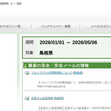
/06 - 1 ～ 100
ルマガジン一覧
バックナンバー・検索
メールマガジ
2026/01/01 ～ 2026/05/06
期間
対象
島根県
最新の安全・安全メールの情報
ツキノワグマの目撃情報について
(
島根県
)
【ツキノワグマの目撃情報】１．日時令和8年5月4日（月）0
https://maps.app.goo.g
浜原ダム放流情報
(
島根県
)
【浜原ダム放流情報】浜原ダムの放流量が、5月4日7時10