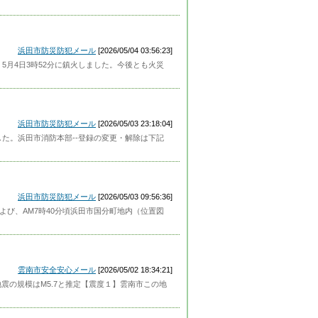
浜田市防災防犯メール
[2026/05/04 03:56:23]
、5月4日3時52分に鎮火しました。今後とも火災
浜田市防災防犯メール
[2026/05/03 23:18:04]
した。浜田市消防本部--登録の変更・解除は下記
浜田市防災防犯メール
[2026/05/03 09:56:36]
および、AM7時40分頃浜田市国分町地内（位置図
雲南市安全安心メール
[2026/05/02 18:34:21]
地震の規模はM5.7と推定【震度１】雲南市この地