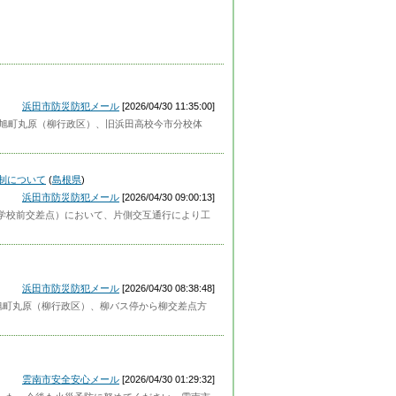
浜田市防災防犯メール
[2026/04/30 11:35:00]
頃、旭町丸原（柳行政区）、旧浜田高校今市分校体
制について
(
島根県
)
浜田市防災防犯メール
[2026/04/30 09:00:13]
小学校前交差点）において、片側交互通行により工
浜田市防災防犯メール
[2026/04/30 08:38:48]
、旭町丸原（柳行政区）、柳バス停から柳交差点方
雲南市安全安心メール
[2026/04/30 01:29:32]