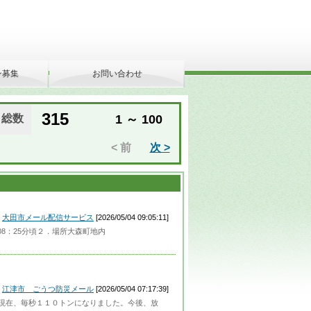
ン募集
お問い合わせ
315
総数
1 ～ 100
< 前
次 >
大田市メール配信サービス
[2026/05/04 09:05:11]
8：25分頃２．場所大森町地内
江津市 ごうつ防災メール
[2026/05/04 07:17:39]
分現在、毎秒１１０トンになりました。今後、放