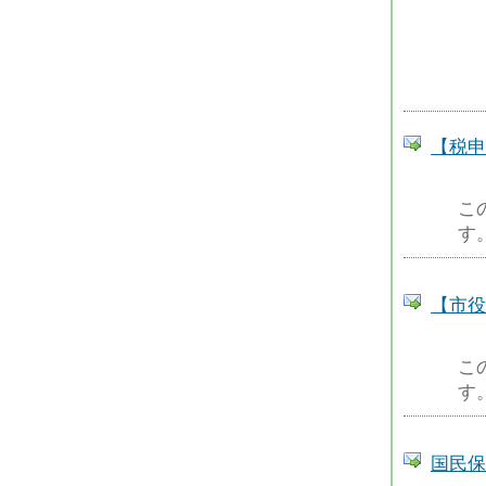
【税申
こ
す
【市役
こ
す
国民保