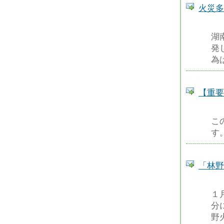
火災多
湖
発
為
【重要
こ
す
「林野
１
分
野