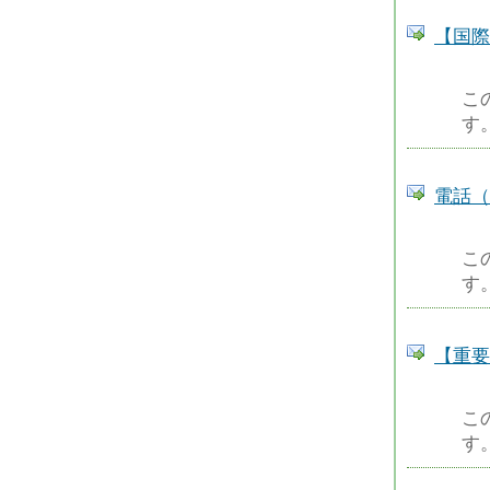
【国際
こ
す
電話（
こ
す
【重要
こ
す。