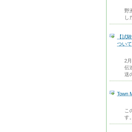
野
し
【試験
ついて
2
伝
送
Tow
こ
す