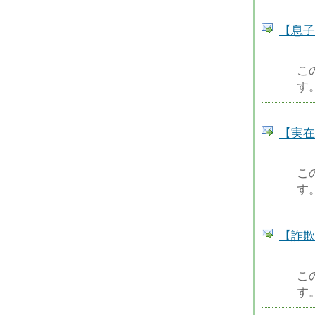
【息子
こ
す
【実在
こ
す
【詐欺
こ
す