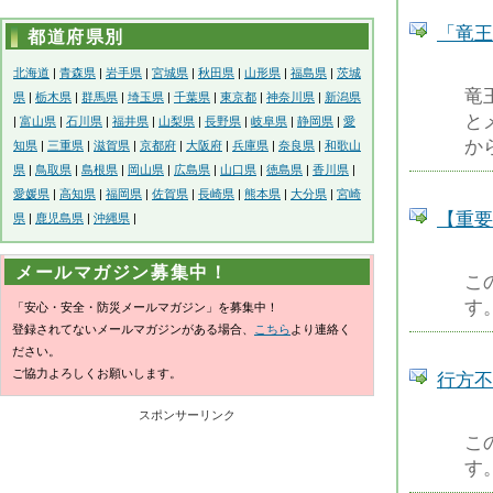
「竜王
都道府県別
北海道
|
青森県
|
岩手県
|
宮城県
|
秋田県
|
山形県
|
福島県
|
茨城
竜
県
|
栃木県
|
群馬県
|
埼玉県
|
千葉県
|
東京都
|
神奈川県
|
新潟県
と
|
富山県
|
石川県
|
福井県
|
山梨県
|
長野県
|
岐阜県
|
静岡県
|
愛
か
知県
|
三重県
|
滋賀県
|
京都府
|
大阪府
|
兵庫県
|
奈良県
|
和歌山
県
|
鳥取県
|
島根県
|
岡山県
|
広島県
|
山口県
|
徳島県
|
香川県
|
愛媛県
|
高知県
|
福岡県
|
佐賀県
|
長崎県
|
熊本県
|
大分県
|
宮崎
【重要
県
|
鹿児島県
|
沖縄県
|
メールマガジン募集中！
こ
す
「安心・安全・防災メールマガジン」を募集中！
登録されてないメールマガジンがある場合、
こちら
より連絡く
ださい。
ご協力よろしくお願いします。
行方不
スポンサーリンク
こ
す