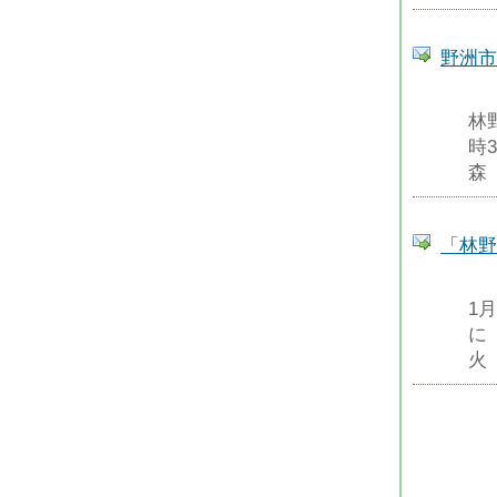
野洲市
林
時
森
「林野
1
に
火