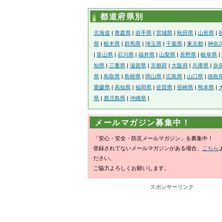
都道府県別
北海道
|
青森県
|
岩手県
|
宮城県
|
秋田県
|
山形県
|
県
|
栃木県
|
群馬県
|
埼玉県
|
千葉県
|
東京都
|
神奈
|
富山県
|
石川県
|
福井県
|
山梨県
|
長野県
|
岐阜県
|
知県
|
三重県
|
滋賀県
|
京都府
|
大阪府
|
兵庫県
|
奈
県
|
鳥取県
|
島根県
|
岡山県
|
広島県
|
山口県
|
徳島
愛媛県
|
高知県
|
福岡県
|
佐賀県
|
長崎県
|
熊本県
|
県
|
鹿児島県
|
沖縄県
|
メールマガジン募集中！
「安心・安全・防災メールマガジン」を募集中！
登録されてないメールマガジンがある場合、
こちら
ださい。
ご協力よろしくお願いします。
スポンサーリンク