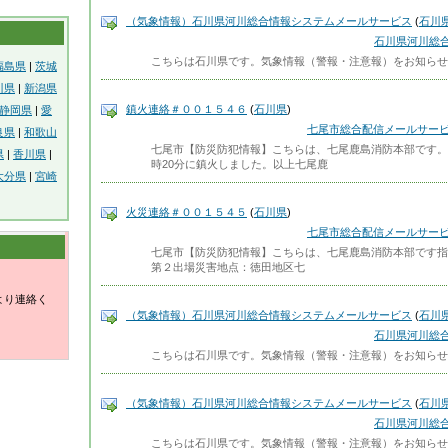
（気象情報）石川県河川総合情報システムメールサービス
(
石川
石川県河川総
こちらは石川県です。気象情報（警報・注意報）をお知らせします。------
福島県
|
茨城
川県
|
新潟県
鎮火連絡＃００１５４６
(
石川県
)
静岡県
|
愛
七尾市総合配信メールサービ
良県
|
和歌山
七尾市【防災防犯情報】こちらは、七尾鹿島消防本部です。
県
|
香川県
|
時20分に鎮火しました。以上七尾鹿
大分県
|
宮崎
火災連絡＃００１５４５
(
石川県
)
七尾市総合配信メールサービ
七尾市【防災防犯情報】こちらは、七尾鹿島消防本部です指令日
第２出場災害地点：徳田地区七
より連絡く
（気象情報）石川県河川総合情報システムメールサービス
(
石川
石川県河川総
こちらは石川県です。気象情報（警報・注意報）をお知らせします。------
（気象情報）石川県河川総合情報システムメールサービス
(
石川
石川県河川総
こちらは石川県です。気象情報（警報・注意報）をお知らせします。------