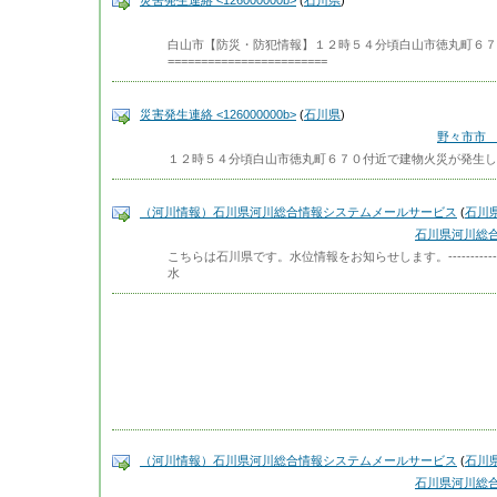
災害発生連絡 <126000000b>
(
石川県
)
白山市【防災・防犯情報】１２時５４分頃白山市徳丸町６７
========================
災害発生連絡 <126000000b>
(
石川県
)
野々市市 
１２時５４分頃白山市徳丸町６７０付近で建物火災が発生し
（河川情報）石川県河川総合情報システムメールサービス
(
石川
石川県河川総
こちらは石川県です。水位情報をお知らせします。-------------
水
（河川情報）石川県河川総合情報システムメールサービス
(
石川
石川県河川総