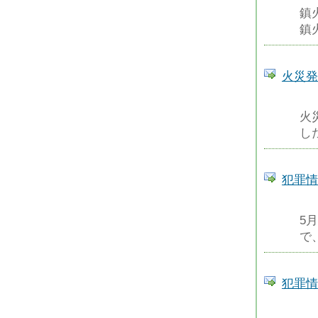
鎮
鎮火
火災発
火
した
犯罪情
5
で
犯罪