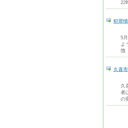
2
犯罪情
5
よ
徴
久喜市
久
者
の