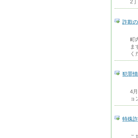
2丁
詐欺の
町
ま
く
犯罪情
4
ョ
特殊詐
こ