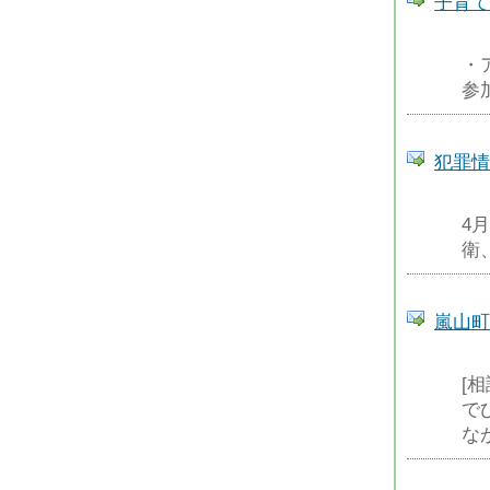
子育て
・
参
犯罪情
4
衛
嵐山町
[
で
な