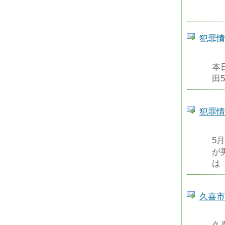
犯罪情
本
田
犯罪情
5
が
は
久喜市