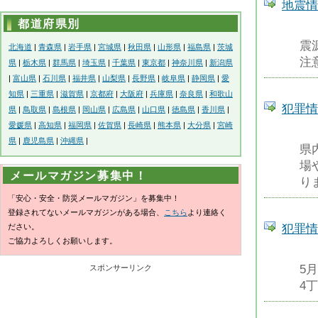
地震情
都道府県別
震
北海道
|
青森県
|
岩手県
|
宮城県
|
秋田県
|
山形県
|
福島県
|
茨城
注
県
|
栃木県
|
群馬県
|
埼玉県
|
千葉県
|
東京都
|
神奈川県
|
新潟県
|
富山県
|
石川県
|
福井県
|
山梨県
|
長野県
|
岐阜県
|
静岡県
|
愛
知県
|
三重県
|
滋賀県
|
京都府
|
大阪府
|
兵庫県
|
奈良県
|
和歌山
犯罪情
県
|
鳥取県
|
島根県
|
岡山県
|
広島県
|
山口県
|
徳島県
|
香川県
|
愛媛県
|
高知県
|
福岡県
|
佐賀県
|
長崎県
|
熊本県
|
大分県
|
宮崎
県
|
鹿児島県
|
沖縄県
|
県
場
メールマガジン募集中！
り
「安心・安全・防災メールマガジン」を募集中！
登録されてないメールマガジンがある場合、
こちら
より連絡く
犯罪
ださい。
ご協力よろしくお願いします。
5
スポンサーリンク
4