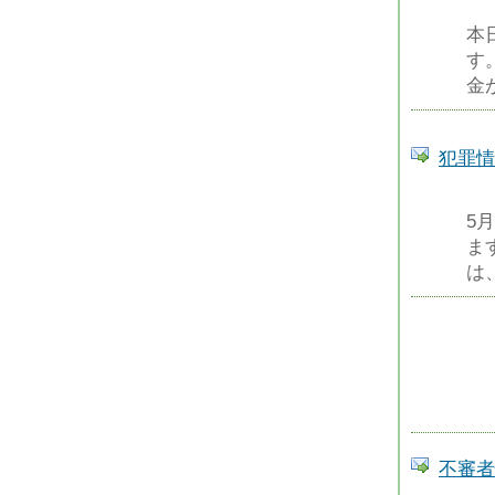
本
す
金
犯罪情
5
ま
は
不審者