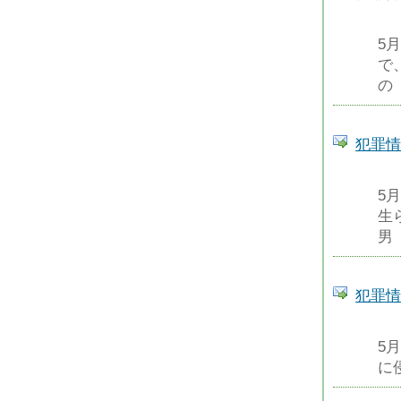
5
で
の
犯罪情
5
生
男
犯罪情
5
に