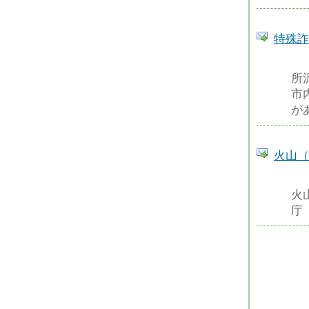
特殊詐
所
市
が
火山（
火
庁