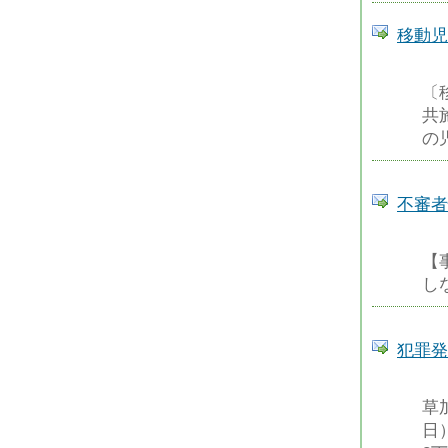
移動児
〔
共
の
不審者
【
し
犯罪発
草
日