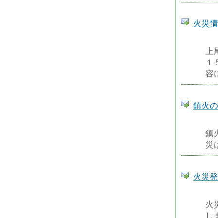
火災情
上
１
容
鎮火の
鎮
災は
火災発
火
しま