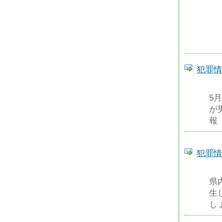
犯罪情
5
が
報
犯罪情
県
生
し