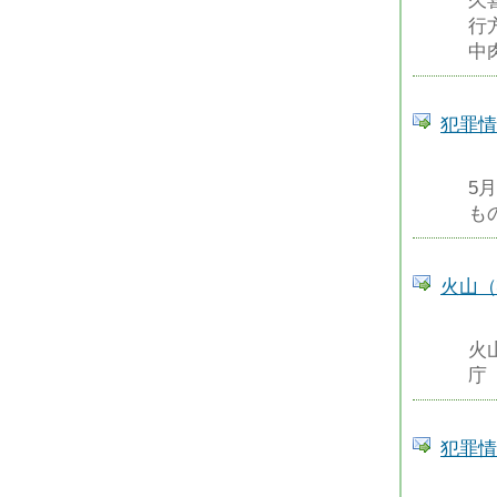
久
行
中
犯罪情
5
も
火山（
火
庁
犯罪情