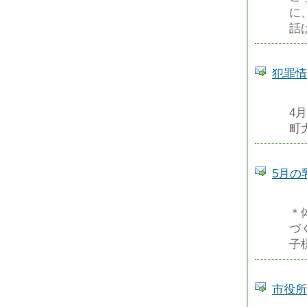
に
話
犯罪情
4
町
5月の
＊
づ
子
市役所