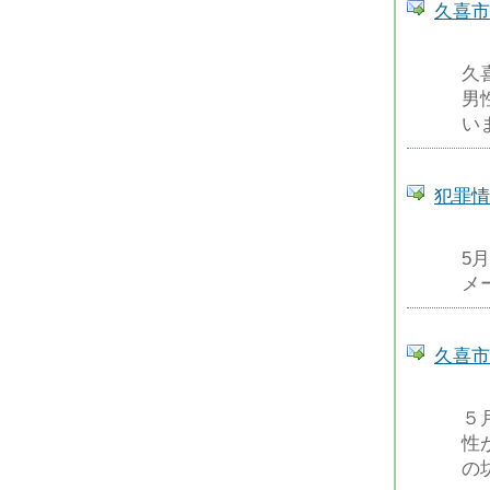
久喜市
久
男
い
犯罪情
5
メ
久喜市
５
性
の