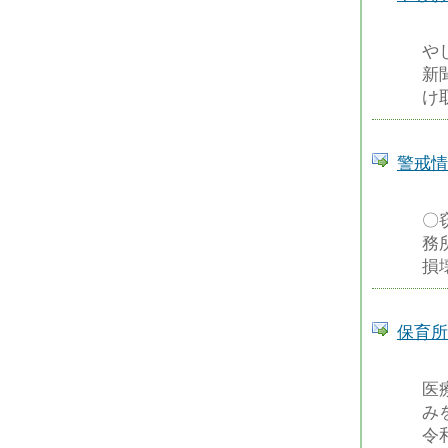
や
新
け
警戒情
〇
務
損
保育所
医
み
令