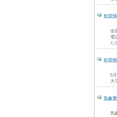
犯罪情
全
電
た
犯罪情
5
大
気象警
気