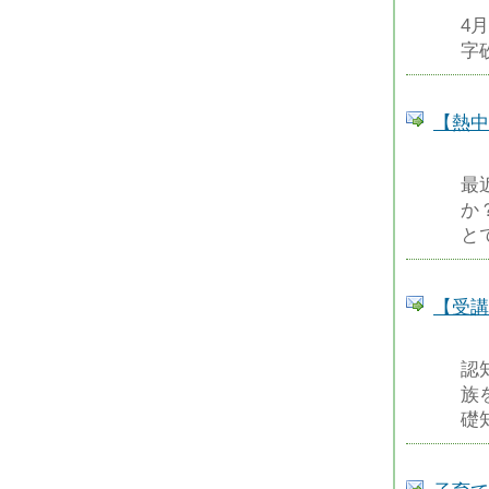
4
字
【熱中
最
か
と
【受講
認
族
礎