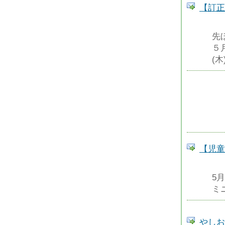
【訂正
先
５
(木
【児童
5
ミ
やしお