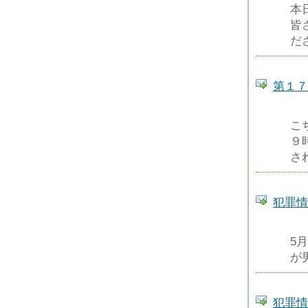
本
皆
だ
第１７
こ
９
さ
犯罪情
5
が
犯罪情