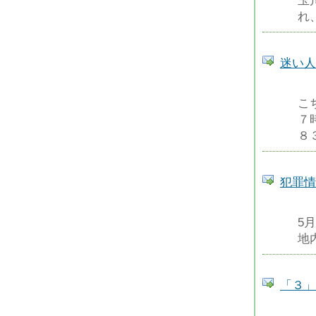
玉
れ
迷い人
こ
７
８
犯罪情
5
地
「３」