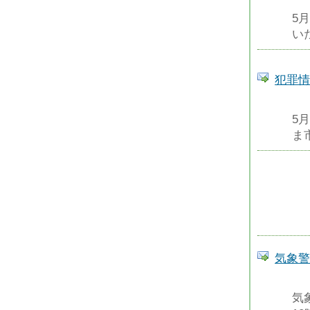
5
い
犯罪情
5
ま
気象警
気