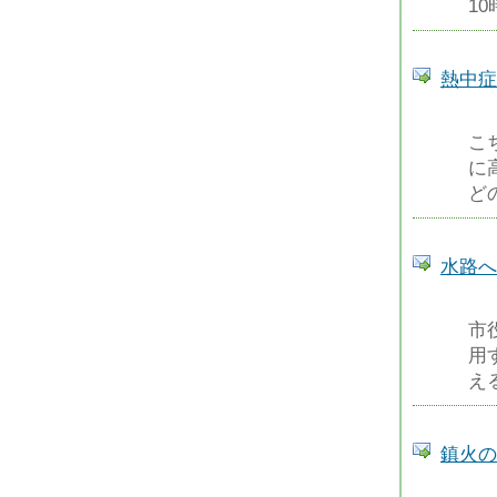
1
熱中症
こ
に
ど
水路へ
市
用
え
鎮火の