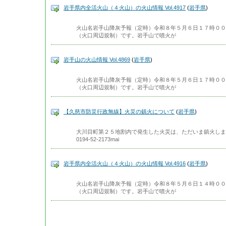
岩手県内全活火山（４火山）の火山情報 Vol.4917
(
岩手県
)
火山名岩手山降灰予報（定時）令和８年５月６日１７時００
（火口周辺規制）です。岩手山で噴火が
岩手山の火山情報 Vol.4869
(
岩手県
)
火山名岩手山降灰予報（定時）令和８年５月６日１７時００
（火口周辺規制）です。岩手山で噴火が
【久慈市防災行政無線】火災の鎮火について
(
岩手県
)
大川目町第２５地割内で発生した火災は、ただいま鎮火しました
0194-52-2173mai
岩手県内全活火山（４火山）の火山情報 Vol.4916
(
岩手県
)
火山名岩手山降灰予報（定時）令和８年５月６日１４時００
（火口周辺規制）です。岩手山で噴火が