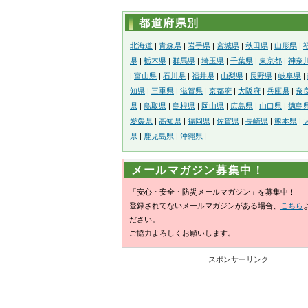
都道府県別
北海道
|
青森県
|
岩手県
|
宮城県
|
秋田県
|
山形県
|
県
|
栃木県
|
群馬県
|
埼玉県
|
千葉県
|
東京都
|
神奈
|
富山県
|
石川県
|
福井県
|
山梨県
|
長野県
|
岐阜県
|
知県
|
三重県
|
滋賀県
|
京都府
|
大阪府
|
兵庫県
|
奈
県
|
鳥取県
|
島根県
|
岡山県
|
広島県
|
山口県
|
徳島
愛媛県
|
高知県
|
福岡県
|
佐賀県
|
長崎県
|
熊本県
|
県
|
鹿児島県
|
沖縄県
|
メールマガジン募集中！
「安心・安全・防災メールマガジン」を募集中！
登録されてないメールマガジンがある場合、
こちら
ださい。
ご協力よろしくお願いします。
スポンサーリンク