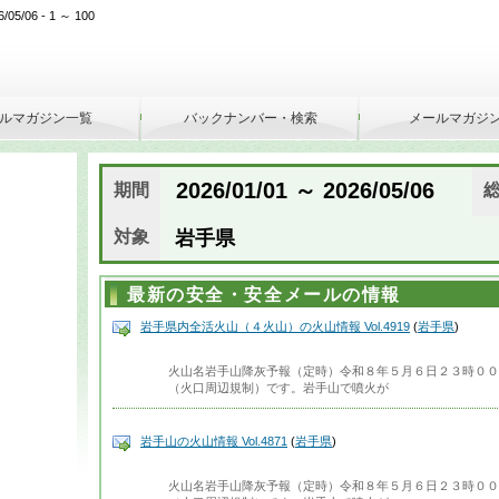
/06 - 1 ～ 100
ルマガジン一覧
バックナンバー・検索
メールマガジ
2026/01/01 ～ 2026/05/06
期間
対象
岩手県
最新の安全・安全メールの情報
岩手県内全活火山（４火山）の火山情報 Vol.4919
(
岩手県
)
火山名岩手山降灰予報（定時）令和８年５月６日２３時００
（火口周辺規制）です。岩手山で噴火が
岩手山の火山情報 Vol.4871
(
岩手県
)
火山名岩手山降灰予報（定時）令和８年５月６日２３時００