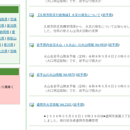
（火口周辺規制）です。岩手山で噴火が
【久慈市防災行政無線】火災の発生について
(
岩手県
)
福島県
|
茨城
川県
|
新潟県
久慈市防災危機管理課から、火災の発生についてお知らせし
した。住民の皆さんは消火活動の支障
静岡県
|
愛
良県
|
和歌山
県
|
香川県
|
岩手県内全活火山（４火山）の火山情報 Vol.4918
(
岩手県
)
大分県
|
宮崎
火山名岩手山降灰予報（定時）令和８年５月６日２０時００
（火口周辺規制）です。岩手山で噴火が
岩手山の火山情報 Vol.4870
(
岩手県
)
火山名岩手山降灰予報（定時）令和８年５月６日２０時００
より連絡く
（火口周辺規制）です。岩手山で噴火が
盛岡市火災情報 Vol.2161
(
岩手県
)
■２０２６年０５月０６日１９時３９分頃■盛岡市菜園２丁
しました。発行担当者盛岡市危機管理