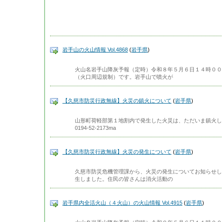
岩手山の火山情報 Vol.4868
(
岩手県
)
火山名岩手山降灰予報（定時）令和８年５月６日１４時００
（火口周辺規制）です。岩手山で噴火が
【久慈市防災行政無線】火災の鎮火について
(
岩手県
)
山形町荷軽部第１地割内で発生した火災は、ただいま鎮火しまし
0194-52-2173ma
【久慈市防災行政無線】火災の発生について
(
岩手県
)
久慈市防災危機管理課から、火災の発生についてお知らせし
生しました。住民の皆さんは消火活動の
岩手県内全活火山（４火山）の火山情報 Vol.4915
(
岩手県
)