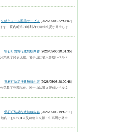
久慈市メール配信サービス
[2026/05/06 22:47:07]
ます。長内町第21地割内で建物火災が発生しま
雫石町防災行政無線内容
[2026/05/06 20:01:35]
分気象庁発表現在、岩手山は噴火警戒レベル２
雫石町防災行政無線内容
[2026/05/06 20:00:48]
分気象庁発表現在、岩手山は噴火警戒レベル２
雫石町防災行政無線内容
[2026/05/06 19:42:11]
目地内において■火災建物自火報・中高層が発生