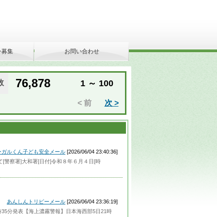
ン募集
お問い合わせ
76,878
数
1 ～ 100
< 前
次 >
ーガルくん子ども安全メール
[2026/06/04 23:40:36]
[警察署]大和署[日付]令和８年６月４日[時
あんしんトリピーメール
[2026/06/04 23:36:19]
時35分発表【海上濃霧警報】日本海西部5日21時