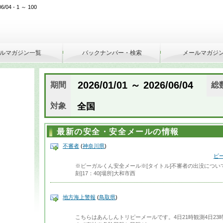
04 - 1 ～ 100
ルマガジン一覧
バックナンバー・検索
メールマガジ
2026/01/01 ～ 2026/06/04
期間
総
対象
全国
最新の安全・安全メールの情報
不審者
(
神奈川県
)
ピ
※ピーガルくん安全メール※[タイトル]不審者の出没について
刻]17：40[場所]大和市西
地方海上警報
(
鳥取県
)
こちらはあんしんトリピーメールです。4日21時観測4日23