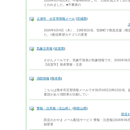
2026年6月4日(木)、午後4時50分ころ、大田区池上６
とわれました。■不審者の
土浦市 火災等情報メール
(
茨城県
)
2026年6月4日（木）、21時35分頃、笠師町で救急支援
た。○配信希望カテゴリの変更
気象注意報
(
佐賀県
)
さがんメールです。気象庁発表の気象情報です。2026年06月
【佐賀市】発表警報・注意
消防情報
(
熊本県
)
こちらは熊本市災害情報メールです06月04日21時13分頃
要請があり消防車が出動してい
警報・注意報（北山村）
(
和歌山県
)
防災
防災わかやま メール配信サービス 警報・注意報(2026年06月0
録変更