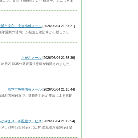
丁目の路上で、女性（高校生）が下校途中、男につきま
土浦市安心・安全情報メール
[2026/06/04 21:37:21]
（救急隊活動の補助）が発生し消防車が出動しまし
さがんメール
[2026/06/04 21:35:39]
04日21時35分発表雷注意報が解除されました。
熊本市災害情報メール
[2026/06/04 21:15:44]
、益城町宮園付近で、建物閉じ込め事故による救助
わかやまメール配信サービス
[2026/06/04 21:12:54]
4日21時12分発表) 北山村 強風注意報(発表) 登