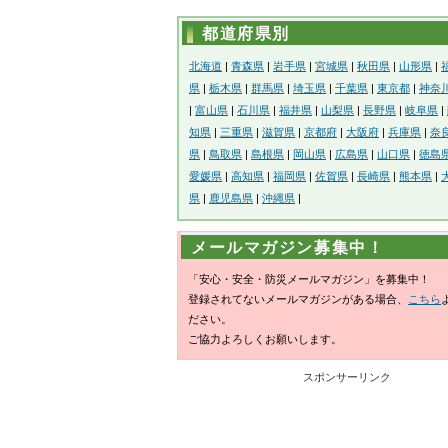
都道府県別
北海道
|
青森県
|
岩手県
|
宮城県
|
秋田県
|
山形県
|
県
|
栃木県
|
群馬県
|
埼玉県
|
千葉県
|
東京都
|
神奈
|
富山県
|
石川県
|
福井県
|
山梨県
|
長野県
|
岐阜県
|
知県
|
三重県
|
滋賀県
|
京都府
|
大阪府
|
兵庫県
|
奈
県
|
鳥取県
|
島根県
|
岡山県
|
広島県
|
山口県
|
徳島
愛媛県
|
高知県
|
福岡県
|
佐賀県
|
長崎県
|
熊本県
|
県
|
鹿児島県
|
沖縄県
|
メールマガジン募集中！
「安心・安全・防災メールマガジン」を募集中！
登録されてないメールマガジンがある場合、
こちら
ださい。
ご協力よろしくお願いします。
スポンサーリンク