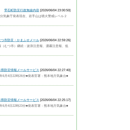
雫石町防災行政無線内容
[2026/06/04 23:00:50]
分気象庁発表現在、岩手山は噴火警戒レベル２
むつ市防災・かまふせメール
[2026/06/04 22:59:26]
・注意報（むつ市）継続：波浪注意報、濃霧注意報、低
本県防災情報メールサービス
[2026/06/04 22:27:40]
6月4日22時26分■発表官署：熊本地方気象台■
本県防災情報メールサービス
[2026/06/04 22:25:17]
6月4日22時23分■発表官署：熊本地方気象台■