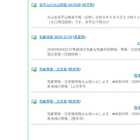
岩手山の火山情報 Vol.5108
(
岩手県
)
火山名岩手山降灰予報（定時）令和８年６月４日２３時００
（火口周辺規制）です。岩手山で噴火が
気象情報 06/04 22:59
(
青森県
)
2026/06/0422:57青森地方気象台気象特別警報・警報
温注意報＜詳細情報＞
気象警報・注意報
(
熊本県
)
熊
気象警報・注意報情報をお知らせします。■発表日時：2026年
各地域の情報：[上天草市
気象警報・注意報
(
熊本県
)
熊
気象警報・注意報情報をお知らせします。■発表日時：2026年
各地域の情報：[熊本市]